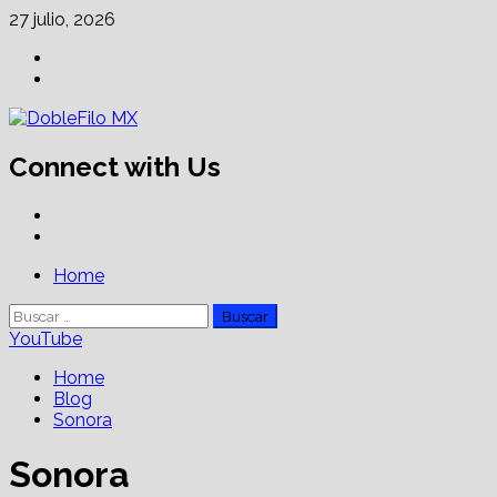
Skip
27 julio, 2026
to
Facebook
content
Linkedin
Connect with Us
Facebook
Linkedin
Primary
Home
Menu
Buscar:
YouTube
Home
Blog
Sonora
Sonora