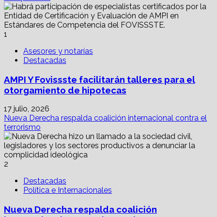
Sonora,
cruzada
para
sanar
1
emocionalmente
Asesores y notarías
Destacadas
AMPI Y Fovissste facilitarán talleres para el
otorgamiento de hipotecas
17 julio, 2026
Nueva Derecha respalda coalición internacional contra el
terrorismo
2
Destacadas
Política e Internacionales
Nueva Derecha respalda coalición