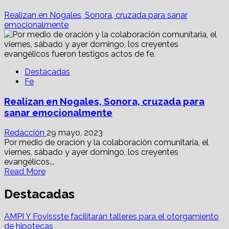
Realizan en Nogales, Sonora, cruzada para sanar
emocionalmente
Destacadas
Fe
Realizan en Nogales, Sonora, cruzada para
sanar emocionalmente
Redacción
29 mayo, 2023
Por medio de oración y la colaboración comunitaria, el
viernes, sábado y ayer domingo, los creyentes
evangélicos...
Read
Read More
more
about
Destacadas
Realizan
en
AMPI Y Fovissste facilitarán talleres para el otorgamiento
Nogales,
de hipotecas