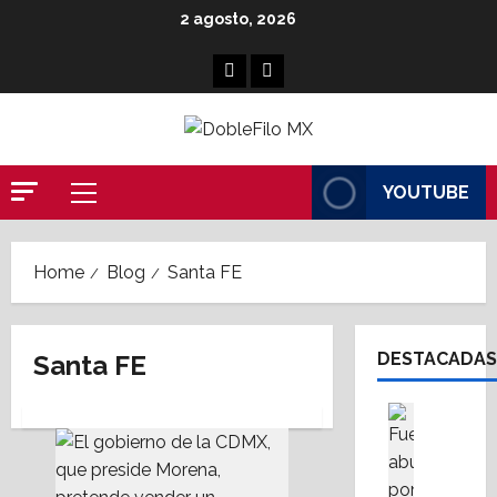
Skip
2 agosto, 2026
to
content
Facebook
Linkedin
YOUTUBE
Primary
Menu
Home
Blog
Santa FE
DESTACADAS
Santa FE
Cultura
Destaca
S
i