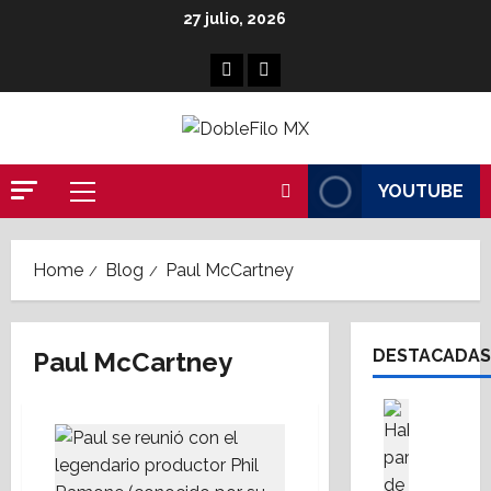
Skip
27 julio, 2026
to
content
Facebook
Linkedin
YOUTUBE
Primary
Menu
Home
Blog
Paul McCartney
DESTACADAS
Paul McCartney
Asesores
Destaca
A
M