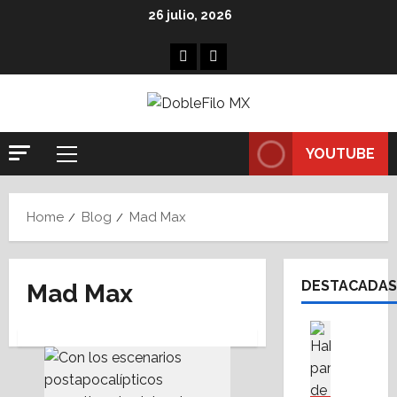
Skip
26 julio, 2026
to
content
Facebook
Linkedin
YOUTUBE
Primary
Menu
Home
Blog
Mad Max
DESTACADAS
Mad Max
Asesores
Destaca
A
M