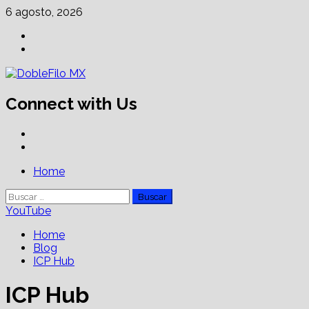
Skip
6 agosto, 2026
to
Facebook
content
Linkedin
Connect with Us
Facebook
Linkedin
Primary
Home
Menu
Buscar:
YouTube
Home
Blog
ICP Hub
ICP Hub