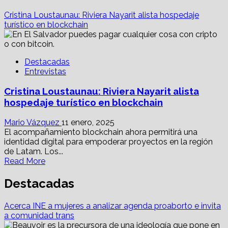
Cristina Loustaunau: Riviera Nayarit alista hospedaje
turístico en blockchain
Destacadas
Entrevistas
Cristina Loustaunau: Riviera Nayarit alista
hospedaje turístico en blockchain
Mario Vázquez
11 enero, 2025
El acompañamiento blockchain ahora permitirá una
identidad digital para empoderar proyectos en la región
de Latam. Los...
Read
Read More
more
about
Destacadas
Cristina
Loustaunau:
Acerca INE a mujeres a analizar agenda proaborto e invita
Riviera
a comunidad trans
Nayarit