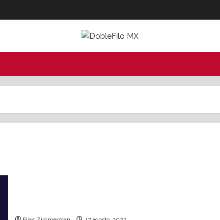
Avanza uso de la IA en México; 31% de empresas
ya la adoptaron: IBM
Elías Zimmerman
17 agosto, 2022