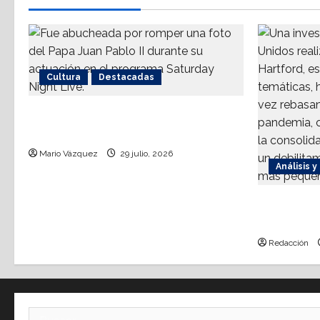
Cultura
Destacadas
Sinéad O’Connor, a 3 años del
goodbye
Mario Vázquez
29 julio, 2026
Análisis y
La dinámi
¿Quiénes
Redacción
Buscar: