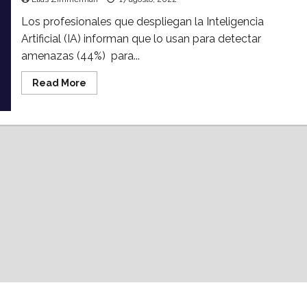
Los profesionales que despliegan la Inteligencia
Artificial (IA) informan que lo usan para detectar
amenazas (44%) para...
Read
Read More
more
about
Avanza
uso
de
la
IA
en
México;
31%
de
empresas
ya
la
adoptaron:
IBM