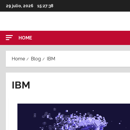
Skip
29 julio, 2026
15:27:38
to
content
HOME
Home
Blog
IBM
IBM