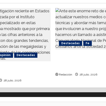
Destacadas
Fe
 opinión
Destacadas
Alistan 1er. Conversator
Nacional de Periodismo
ca de las iglesias
Cristianos ante la Soci
 crecen?
Redacción
28 julio, 2026
28 julio, 2026