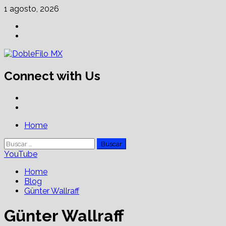
Skip
1 agosto, 2026
to
Facebook
content
Linkedin
Connect with Us
Facebook
Linkedin
Primary
Home
Menu
Buscar:
YouTube
Home
Blog
Günter Wallraff
Günter Wallraff