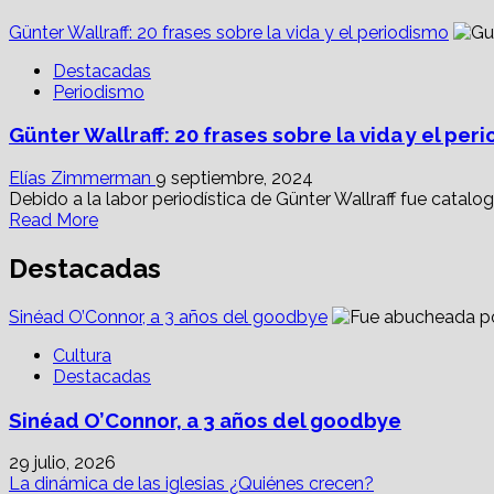
Günter Wallraff: 20 frases sobre la vida y el periodismo
Destacadas
Periodismo
Günter Wallraff: 20 frases sobre la vida y el per
Elías Zimmerman
9 septiembre, 2024
Debido a la labor periodística de Günter Wallraff fue catalog
Read
Read More
more
about
Destacadas
Günter
Wallraff:
Sinéad O’Connor, a 3 años del goodbye
20
frases
Cultura
sobre
Destacadas
la
vida
Sinéad O’Connor, a 3 años del goodbye
y
el
29 julio, 2026
periodismo
La dinámica de las iglesias ¿Quiénes crecen?