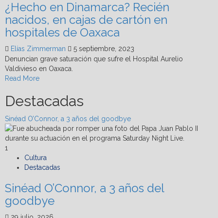
¿Hecho en Dinamarca? Recién
5
días
nacidos, en cajas de cartón en
con
hospitales de Oaxaca
hormigón
sustentable
Elías Zimmerman
5 septiembre, 2023
de
Denuncian grave saturación que sufre el Hospital Aurelio
Cemex
Valdivieso en Oaxaca.
Read
Read More
more
Destacadas
about
¿Hecho
en
Sinéad O’Connor, a 3 años del goodbye
Dinamarca?
Recién
nacidos,
1
en
Cultura
cajas
Destacadas
de
Sinéad O’Connor, a 3 años del
cartón
en
goodbye
hospitales
de
29 julio, 2026