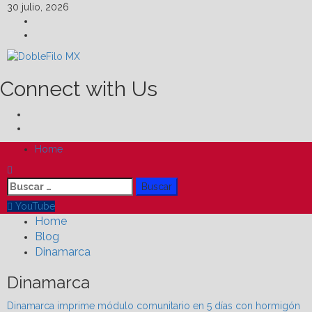
Skip
30 julio, 2026
to
Facebook
content
Linkedin
Connect with Us
Facebook
Linkedin
Primary
Home
Menu
Buscar:
YouTube
Home
Blog
Dinamarca
Dinamarca
Dinamarca imprime módulo comunitario en 5 días con hormigón