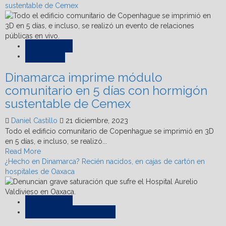
sustentable de Cemex
Destacadas
Proptech
Dinamarca imprime módulo
comunitario en 5 días con hormigón
sustentable de Cemex
Daniel Castillo
21 diciembre, 2023
Todo el edificio comunitario de Copenhague se imprimió en 3D
en 5 días, e incluso, se realizó...
Read
Read More
more
¿Hecho en Dinamarca? Recién nacidos, en cajas de cartón en
about
hospitales de Oaxaca
Dinamarca
imprime
módulo
Destacadas
comunitario
Política e Internacionales
en