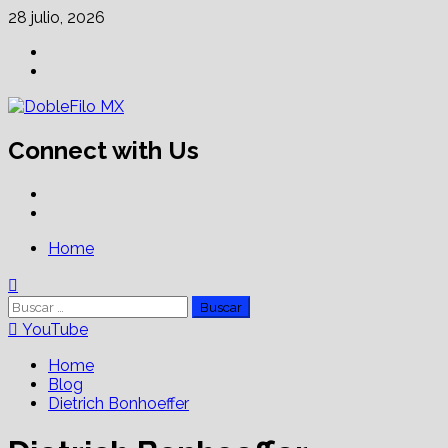
Skip
28 julio, 2026
to
Facebook
content
Linkedin
Connect with Us
Facebook
Linkedin
Primary
Home
Menu
Buscar:
YouTube
Home
Blog
Dietrich Bonhoeffer