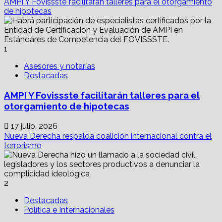
AMPI Y Fovissste facilitarán talleres para el otorgamiento
el
de hipotecas
teólogo
que
profetizó
el
1
poder
del
Asesores y notarías
populismo
Destacadas
AMPI Y Fovissste facilitarán talleres para el
otorgamiento de hipotecas
17 julio, 2026
Nueva Derecha respalda coalición internacional contra el
terrorismo
2
Destacadas
Política e Internacionales