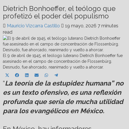
Dietrich Bonhoeffer, el teólogo que
profetizó el poder del populismo
Mauricio Vizcarra Castillo
19 mayo, 2026
7 minutes
read
El 9 de abril de 1945, el teólogo luterano Dietrich Bonhoeffer fue
asesinado en el campo de concentración de Flossenbürg.
Desnudo, fue ahorcado, reanimado y vuelto a ahorcar.
Share
Share
Share
Share
Share
Share
X
Facebook
LinkedIn
Email
WhatsApp
Telegram
on
on
on
on
on
on
“
La teoría de la estupidez humana” no
(Twitter)
es un texto ofensivo, es una reflexión
profunda que sería de mucha utilidad
para los evangélicos en México.
En México, hay informadores