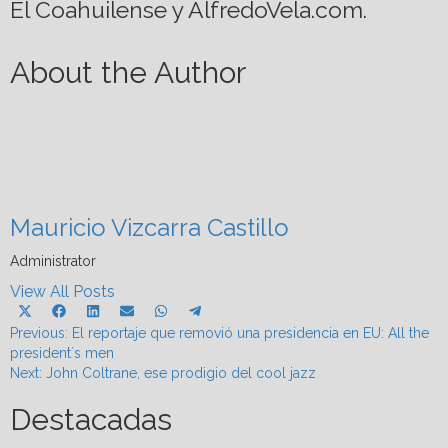
El Coahuilense y AlfredoVela.com.
About the Author
Mauricio Vizcarra Castillo
Administrator
View All Posts
Share
Share
Share
Share
Share
Share
X
Facebook
LinkedIn
Email
WhatsApp
Telegram
Post
on
on
on
on
on
on
Previous:
(Twitter)
El reportaje que removió una presidencia en EU: All the
president´s men
navigation
Next:
John Coltrane, ese prodigio del cool jazz
Destacadas