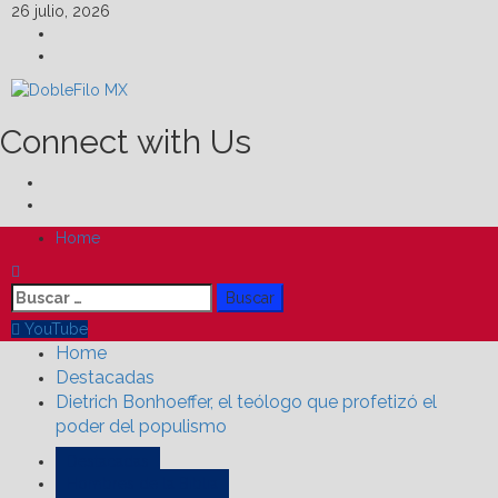
Skip
26 julio, 2026
to
Facebook
content
Linkedin
Connect with Us
Facebook
Linkedin
Primary
Home
Menu
Buscar:
YouTube
Home
Destacadas
Dietrich Bonhoeffer, el teólogo que profetizó el
poder del populismo
Destacadas
Hombres de la Biblia