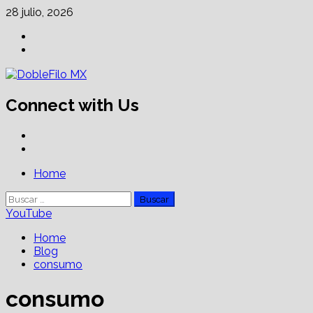
Skip
28 julio, 2026
to
Facebook
content
Linkedin
Connect with Us
Facebook
Linkedin
Primary
Home
Menu
Buscar:
YouTube
Home
Blog
consumo
consumo