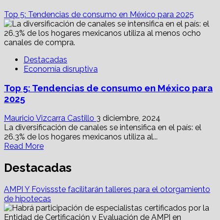
Top 5: Tendencias de consumo en México para 2025
Destacadas
Economía disruptiva
Top 5: Tendencias de consumo en México para
2025
Mauricio Vizcarra Castillo
3 diciembre, 2024
La diversificación de canales se intensifica en el país: el
26.3% de los hogares mexicanos utiliza al...
Read
Read More
more
about
Destacadas
Top
5:
AMPI Y Fovissste facilitarán talleres para el otorgamiento
Tendencias
de hipotecas
de
consumo