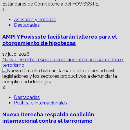
en
México
1
para
2025
Asesores y notarías
Destacadas
AMPI Y Fovissste facilitarán talleres para el
otorgamiento de hipotecas
17 julio, 2026
Nueva Derecha respalda coalición internacional contra el
terrorismo
2
Destacadas
Política e Internacionales
Nueva Derecha respalda coalición
internacional contra el terrorismo