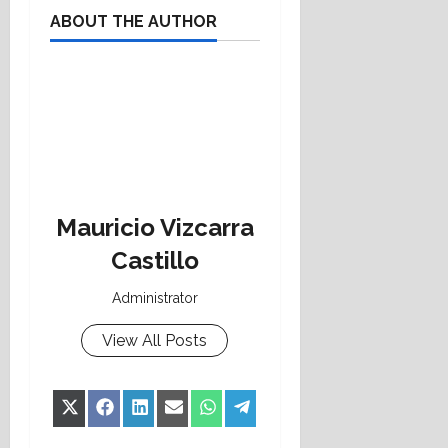
ABOUT THE AUTHOR
Mauricio Vizcarra
Castillo
Administrator
View All Posts
Share
Share
Share
Share
Share
Share
X
Facebook
LinkedIn
Email
WhatsApp
Telegram
on
on
on
on
on
on
(Twitter)