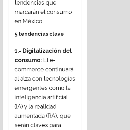
tendencias que
E
á
marcarán el consumo
s
t
t
i
en México.
a
c
d
a
5 tendencias clave
o
s
L
s
a
1.- Digitalización del
o
i
c
consumo
: El e-
c
i
commerce continuará
o
a
?
l
al alza con tecnologías
e
emergentes como la
s
14
,
julio,
inteligencia artificial
2026
r
(IA) y la realidad
e
t
aumentada (RA), que
o
serán claves para