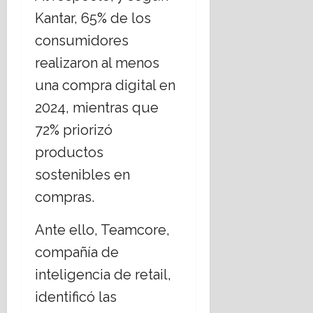
i
C
b
r
s
Kantar, 65% de los
g
r
i
i
i
i
e
s
consumidores
17
o
s
r
m
julio,
realizaron al menos
s
t
n
o
2026
o
i
o
una compra digital en
s
a
d
17
2024, mientras que
,
n
e
julio,
¿
o
C
72% priorizó
2026
c
s
h
productos
u
;
i
e
a
sostenibles en
h
s
b
u
compras.
t
o
a
i
r
h
Ante ello, Teamcore,
o
d
u
n
a
compañía de
a
a
r
inteligencia de retail,
n
t
16
e
identificó las
e
julio,
l
m
2026