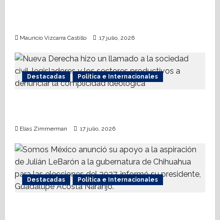
t
AMPI Y Fovissste facilitarán talleres para el
i
otorgamiento de hipotecas
o
Mauricio Vizcarra Castillo
17 julio, 2026
n
Destacadas
Política e Internacionales
Nueva Derecha respalda coalición
internacional contra el terrorismo
Elías Zimmerman
17 julio, 2026
Destacadas
Política e Internacionales
Somos MX abre puerta a comunidad
mormona; competirá por gobierno de