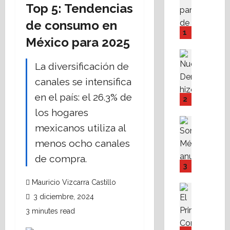
Top 5: Tendencias
A
M
de consumo en
P
1
México para 2025
I
Y
Destaca
F
Política 
La diversificación de
N
o
canales se intensifica
u
v
e
en el país: el 26.3% de
i
2
v
s
los hogares
a
s
Destaca
mexicanos utiliza al
D
Política 
s
S
e
t
menos ocho canales
o
r
e
de compra.
m
e
f
3
o
c
a
Mauricio Vizcarra Castillo
s
h
c
Destaca
M
Fe
3 diciembre, 2024
a
i
A
X
r
l
3 minutes read
l
a
e
i
i