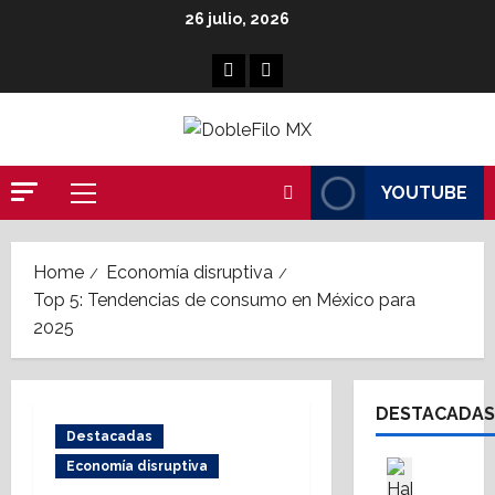
Skip
26 julio, 2026
to
content
Facebook
Linkedin
YOUTUBE
Primary
Menu
Home
Economía disruptiva
Top 5: Tendencias de consumo en México para
2025
DESTACADAS
Destacadas
Asesores
Economía disruptiva
Destaca