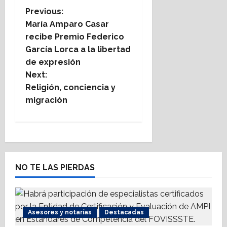
P
Previous:
María Amparo Casar
o
recibe Premio Federico
García Lorca a la libertad
s
de expresión
t
Next:
Religión, conciencia y
n
migración
a
v
i
NO TE LAS PIERDAS
g
a
Asesores y notarías
Destacadas