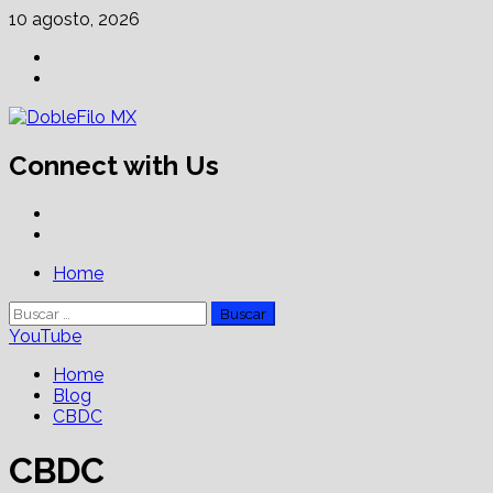
Skip
10 agosto, 2026
to
Facebook
content
Linkedin
Connect with Us
Facebook
Linkedin
Primary
Home
Menu
Buscar:
YouTube
Home
Blog
CBDC
CBDC