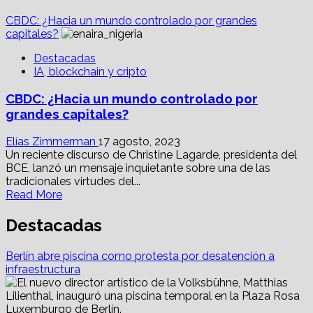
CBDC: ¿Hacia un mundo controlado por grandes
capitales?
Destacadas
IA, blockchain y cripto
CBDC: ¿Hacia un mundo controlado por
grandes capitales?
Elías Zimmerman
17 agosto, 2023
Un reciente discurso de Christine Lagarde, presidenta del
BCE, lanzó un mensaje inquietante sobre una de las
tradicionales virtudes del...
Read
Read More
more
about
Destacadas
CBDC:
¿Hacia
Berlín abre piscina como protesta por desatención a
un
infraestructura
mundo
controlado
por