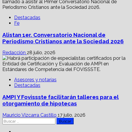
Destacadas
Fe
Alistan 1er. Conversatorio Nacional de
Periodismo Cristianos ante la Sociedad 2026
Redacción
28 julio, 2026
Asesores y notarías
Destacadas
AMPI Y Fovissste facilitarán talleres para el
otorgamiento de hipotecas
Mauricio Vizcarra Castillo
17 julio, 2026
Buscar:
Facebook