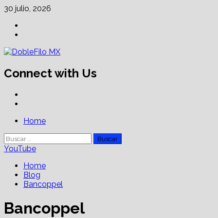
Skip
30 julio, 2026
to
Facebook
content
Linkedin
Connect with Us
Facebook
Linkedin
Primary
Home
Menu
Buscar:
YouTube
Home
Blog
Bancoppel
Bancoppel