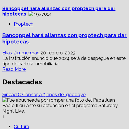
Bancoppel hará alianzas con proptech para dar
hipotecas
Proptech
Bancoppel hará alianzas con proptech para dar
hipotecas
Elías Zimmerman
20 febrero, 2023
La institución anunció que 2024 será de despegue en este
tipo de cartera inmobiliaria.
Read
Read More
more
about
Destacadas
<strong>Bancoppel
hará
Sinéad O’Connor, a 3 años del goodbye
alianzas
con
proptech
para dar
1
hipotecas</strong>
Cultura