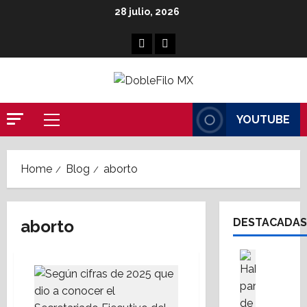
Skip
28 julio, 2026
to
content
Facebook
Linkedin
YOUTUBE
Primary
Menu
Home
Blog
aborto
DESTACADAS
aborto
Asesores
Destaca
A
M