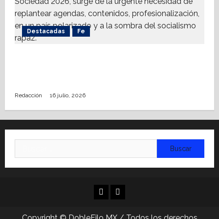
Destacadas
Fe
Alistan Conversatorio Nacional para
Periodistas Cristianos; abordar temáticas
sociales, reto
Redacción
16 julio, 2026
Buscar:
Facebook
Linkedin
Copyright © DobleFilo MX / Todos los derechos