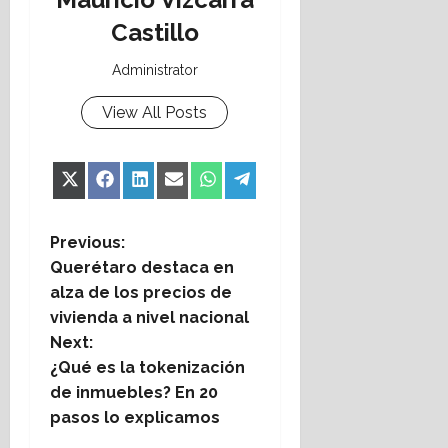
Castillo
Administrator
View All Posts
Share
Share
Share
Share
Share
Share
X
Facebook
LinkedIn
Email
WhatsApp
Telegram
on
on
on
on
on
on
(Twitter)
P
Previous:
Querétaro destaca en
o
alza de los precios de
vivienda a nivel nacional
s
Next:
t
¿Qué es la tokenización
de inmuebles? En 20
n
pasos lo explicamos