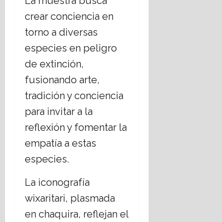
La muestra busca
e
t
crear conciencia en
o
torno a diversas
especies en peligro
16
julio,
de extinción,
2026
fusionando arte,
tradición y conciencia
para invitar a la
reflexión y fomentar la
empatía a estas
especies.
La iconografía
wixaritari, plasmada
en chaquira, reflejan el