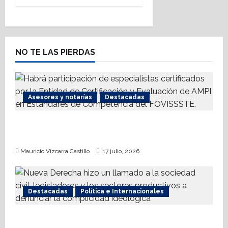
a
v
i
NO TE LAS PIERDAS
g
a
Asesores y notarías
Destacadas
t
AMPI Y Fovissste facilitarán talleres para el
i
otorgamiento de hipotecas
o
Mauricio Vizcarra Castillo
17 julio, 2026
n
Destacadas
Política e Internacionales
Nueva Derecha respalda coalición