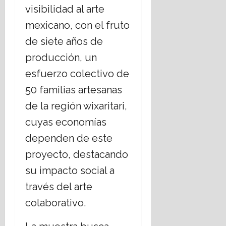
a
r
visibilidad al arte
n
t
16
mexicano, con el fruto
e
e
julio,
l
m
de siete años de
2026
E
á
producción, un
s
t
t
esfuerzo colectivo de
i
a
c
50 familias artesanas
d
a
de la región wixaritari,
o
s
L
s
cuyas economías
a
o
dependen de este
i
c
c
i
proyecto, destacando
o
a
su impacto social a
?
l
e
través del arte
s
14
colaborativo.
,
julio,
2026
r