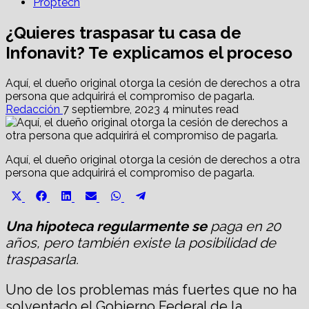
Proptech
¿Quieres traspasar tu casa de
Infonavit? Te explicamos el proceso
Aquí, el dueño original otorga la cesión de derechos a otra
persona que adquirirá el compromiso de pagarla.
Redacción
7 septiembre, 2023
4 minutes read
Aquí, el dueño original otorga la cesión de derechos a otra
persona que adquirirá el compromiso de pagarla.
Share
Share
Share
Share
Share
Share
X
Facebook
LinkedIn
Email
WhatsApp
Telegram
on
on
on
on
on
on
(Twitter)
Una hipoteca regularmente se
paga en 20
años, pero también existe la posibilidad de
traspasarla.
Uno de los problemas más fuertes que no ha
solventado el Gobierno Federal de la