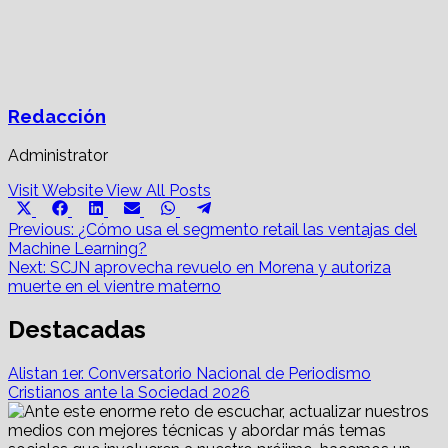
Redacción
Administrator
Visit Website
View All Posts
Share
Share
Share
Share
Share
Share
X
Facebook
LinkedIn
Email
WhatsApp
Telegram
on
on
on
on
on
on
Post
(Twitter)
Previous:
¿Cómo usa el segmento retail las ventajas del
Machine Learning?
navigation
Next:
SCJN aprovecha revuelo en Morena y autoriza
muerte en el vientre materno
Destacadas
Alistan 1er. Conversatorio Nacional de Periodismo
Cristianos ante la Sociedad 2026