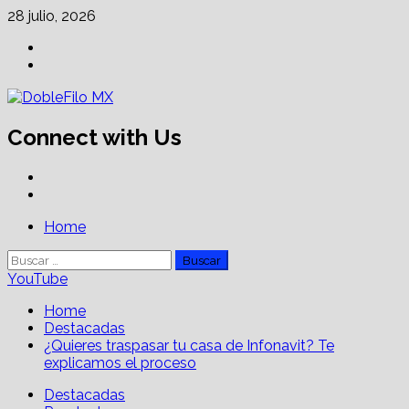
Skip
28 julio, 2026
to
Facebook
content
Linkedin
Connect with Us
Facebook
Linkedin
Primary
Home
Menu
Buscar:
YouTube
Home
Destacadas
¿Quieres traspasar tu casa de Infonavit? Te
explicamos el proceso
Destacadas