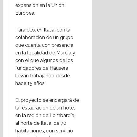
a
a
expansión en la Unión
n
m
n
Europea.
a
i
o
l
e
s
c
n
a
Para ello, en Italia, con la
o
t
n
colaboración de un grupo
n
o
t
que cuenta con presencia
t
d
e
en la localidad de Murcia y
r
e
l
con el que algunos de los
a
h
a
e
i
fundadores de Hausera
S
l
p
o
llevan trabajando desde
t
o
c
hace 15 años.
e
t
i
r
e
e
El proyecto se encargará de
r
c
d
o
la restauración de un hotel
a
a
r
s
en la región de Lombardía,
d
i
2
al norte de Italia, de 70
s
0
17
habitaciones, con servicio
m
2
julio,