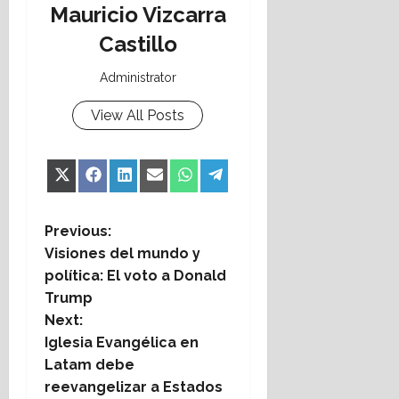
Mauricio Vizcarra
Castillo
Administrator
View All Posts
Share
Share
Share
Share
Share
Share
X
Facebook
LinkedIn
Email
WhatsApp
Telegram
on
on
on
on
on
on
(Twitter)
P
Previous:
Visiones del mundo y
o
política: El voto a Donald
Trump
s
Next:
t
Iglesia Evangélica en
Latam debe
n
reevangelizar a Estados