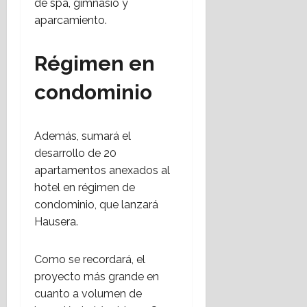
de spa, gimnasio y
o
2026
6
aparcamiento.
17
28
julio,
Régimen en
julio,
2026
2026
condominio
Además, sumará el
desarrollo de 20
apartamentos anexados al
hotel en régimen de
condominio, que lanzará
Hausera.
Como se recordará, el
proyecto más grande en
cuanto a volumen de