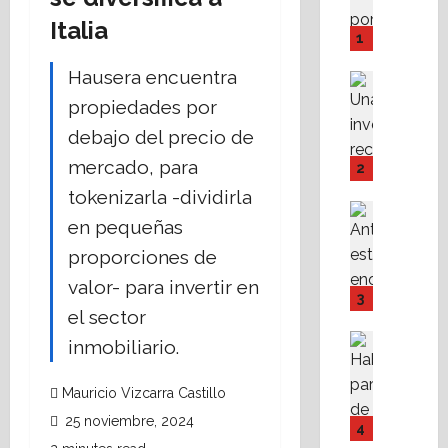
i
Italia
n
1
é
Hausera encuentra
a
Análisis 
d
Destaca
propiedades por
L
O
debajo del precio de
a
’
d
C
mercado, para
2
i
o
tokenizarla -dividirla
n
n
Destaca
en pequeñas
á
Fe
n
A
m
o
proporciones de
l
i
r
valor- para invertir en
i
c
,
3
s
el sector
a
a
t
d
3
Asesores
inmobiliario.
a
Destaca
e
a
A
n
l
ñ
Mauricio Vizcarra Castillo
M
1
a
o
P
25 noviembre, 2024
e
s
s
4
I
r
i