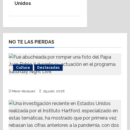
Unidos
a
v
i
NO TE LAS PIERDAS
g
a
t
Cultura
Destacadas
i
Sinéad O’Connor, a 3 años del goodbye
o
Mario Vázquez
29 julio, 2026
n