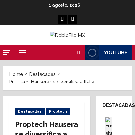
Skip
1 agosto, 2026
to
content
Facebook
Linkedin
YOUTUBE
Primary
Menu
Home
Destacadas
Proptech Hausera se diversifica a Italia
DESTACADAS
Destacadas
Proptech
Cultura
Proptech Hausera
Destaca
S
se diversifica a