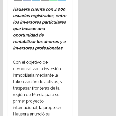
Share
Share
Share
Share
Share
Share
X
Facebook
LinkedIn
Email
WhatsApp
Telegram
d
n
a
n
on
on
on
on
on
on
(Twitter)
a
t
l
Hausera cuenta con 4,000
?
c
a
d
usuarios registrados, entre
o
l
e
28
los inversores particulares
a
l
P
julio,
que buscan una
l
e
e
2026
oportunidad de
i
r
r
rentabilizar los ahorros y e
c
e
i
i
inversores profesionales.
s
o
ó
p
d
n
a
i
Con el objetivo de
i
r
s
democratizar la inversión
n
a
m
inmobiliaria mediante la
t
e
o
tokenización de activos, y
e
l
C
r
o
traspasar fronteras de la
r
n
t
i
región de Murcia para su
a
o
s
primer proyecto
c
r
t
internacional, la proptech
i
g
i
Hausera anunció su
o