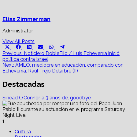
Elías Zimmerman
Administrator
View All Posts
Share
Share
Share
Share
Share
Share
X
Facebook
LinkedIn
Email
WhatsApp
Telegram
on
on
on
on
on
on
Post
(Twitter)
Previous:
Noticiero DobleFilo / Luis Echeverría inició
política contra Israel
navigation
Next:
AMLO, mediocre en educación, comparado con
Echeverría: Raúl Trejo Delarbre (II)
Destacadas
Sinéad O’Connor, a 3 años del goodbye
1
Cultura