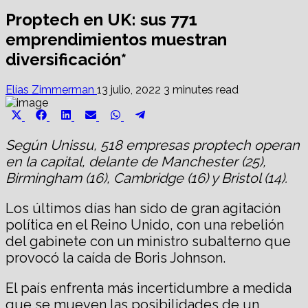
Proptech en UK: sus 771
emprendimientos muestran
diversificación*
Elías Zimmerman
13 julio, 2022
3 minutes read
Share
Share
Share
Share
Share
Share
X
Facebook
LinkedIn
Email
WhatsApp
Telegram
on
on
on
on
on
on
(Twitter)
Según Unissu, 518 empresas proptech operan
en la capital, delante de Manchester (25),
Birmingham (16), Cambridge (16) y Bristol (14).
Los últimos días han sido de gran agitación
política en el Reino Unido, con una rebelión
del gabinete con un ministro subalterno que
provocó la caída de Boris Johnson.
El país enfrenta más incertidumbre a medida
que se mueven las posibilidades de un