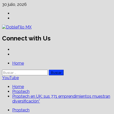
Skip
30 julio, 2026
to
Facebook
content
Linkedin
Connect with Us
Facebook
Linkedin
Primary
Home
Menu
Buscar:
YouTube
Home
Proptech
Proptech en UK: sus 771 emprendimientos muestran
diversificación*
Proptech