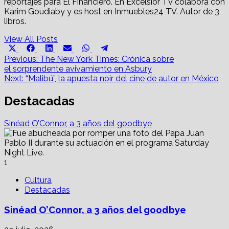
reportajes para El Financiero. En Excélsior TV colabora con
Karim Goudiaby y es host en Inmuebles24 TV. Autor de 3
libros.
View All Posts
Share
Share
Share
Share
Share
Share
X
Facebook
LinkedIn
Email
WhatsApp
Telegram
on
on
on
on
on
on
Post
(Twitter)
Previous:
The New York Times: Crónica sobre
el sorprendente avivamiento en Asbury
navigation
Next:
“Malibú”, la apuesta noir del cine de autor en México
Destacadas
Sinéad O’Connor, a 3 años del goodbye
1
Cultura
Destacadas
Sinéad O’Connor, a 3 años del goodbye