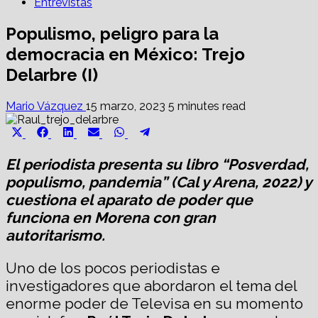
Entrevistas
Populismo, peligro para la
democracia en México: Trejo
Delarbre (I)
Mario Vázquez
15 marzo, 2023
5 minutes read
Share
Share
Share
Share
Share
Share
X
Facebook
LinkedIn
Email
WhatsApp
Telegram
on
on
on
on
on
on
(Twitter)
El periodista presenta su libro “Posverdad,
populismo, pandemia” (Cal y Arena, 2022) y
cuestiona el aparato de poder que
funciona en Morena con gran
autoritarismo.
Uno de los pocos periodistas e
investigadores que abordaron el tema del
enorme poder de Televisa en su momento