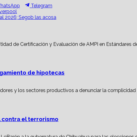
hare
Share
hatsApp
Telegram
n
on
verpool
al 2026; Segob las acosa
torgamiento de hipotecas
 contra el terrorismo