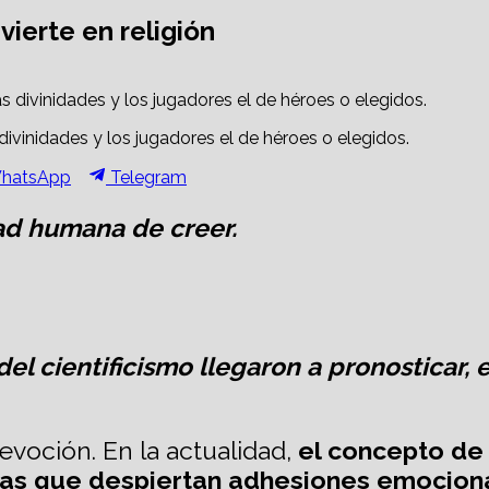
vierte en religión
divinidades y los jugadores el de héroes o elegidos.
hare
Share
hatsApp
Telegram
n
on
dad humana de creer.
del cientificismo llegaron a pronostica
voción. En la actualidad,
el concepto de 
ticas que despiertan adhesiones emociona