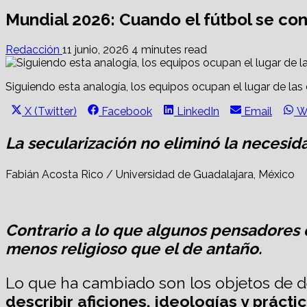
Mundial 2026: Cuando el fútbol se con
Redacción
11 junio, 2026
4 minutes read
Siguiendo esta analogía, los equipos ocupan el lugar de las 
Share
Share
Share
Share
S
X (Twitter)
Facebook
LinkedIn
Email
W
on
on
on
on
o
La secularización no eliminó la necesi
Fabián Acosta Rico / Universidad de Guadalajara, México
Contrario a lo que algunos pensadores 
menos religioso que el de antaño.
Lo que ha cambiado son los objetos de de
describir aficiones, ideologías y prác