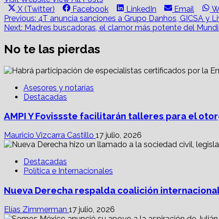
Share
Share
Share
Share
S
X (Twitter)
Facebook
LinkedIn
Email
W
on
on
on
on
o
Post
Previous:
4T anuncia sanciones a Grupo Danhos, GICSA y Li
Next:
Madres buscadoras, el clamor más potente del Mundi
navigation
No te las pierdas
Asesores y notarías
Destacadas
AMPI Y Fovissste facilitarán talleres para el o
Mauricio Vizcarra Castillo
17 julio, 2026
Destacadas
Política e Internacionales
Nueva Derecha respalda coalición internacional
Elías Zimmerman
17 julio, 2026