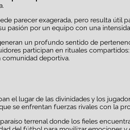
a.
uede parecer exagerada, pero resulta úti
 su pasión por un equipo con una intensidad
 generan un profundo sentido de pertenenci
dores participan en rituales compartidos: 
a comunidad deportiva.
an el lugar de las divinidades y los jugado
que se enfrentan fuerzas rivales con la pro
araíso terrenal donde los fieles encuentra
idad del fútbol para movilizar emociones y 