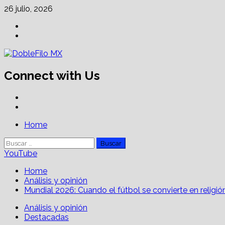
Skip
26 julio, 2026
to
Facebook
content
Linkedin
Connect with Us
Facebook
Linkedin
Primary
Home
Menu
Buscar:
YouTube
Home
Análisis y opinión
Mundial 2026: Cuando el fútbol se convierte en religió
Análisis y opinión
Destacadas