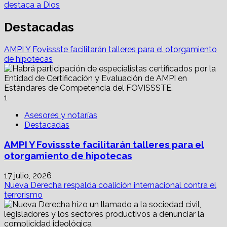
navigation
destaca a Dios
Destacadas
AMPI Y Fovissste facilitarán talleres para el otorgamiento
de hipotecas
1
Asesores y notarías
Destacadas
AMPI Y Fovissste facilitarán talleres para el
otorgamiento de hipotecas
17 julio, 2026
Nueva Derecha respalda coalición internacional contra el
terrorismo