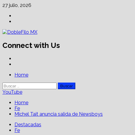
Skip
27 julio, 2026
to
Facebook
content
Linkedin
Connect with Us
Facebook
Linkedin
Primary
Home
Menu
Buscar:
YouTube
Home
Fe
Michel Tait anuncia salida de Newsboys
Destacadas
Fe