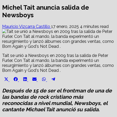
Michel Tait anuncia salida de
Newsboys
Mauricio Vizcarra Castillo
17 enero, 2025
4 minutes read
Tait se unió a Newsboys en 2009 tras la salida de Peter
Furler. Con Tait al mando, la banda experimentó un
resurgimiento y lanzó álbumes con grandes ventas, como
Born Again y God's Not Dead .
Share
Share
Share
Share
Share
Share
X
Facebook
LinkedIn
Email
WhatsApp
Telegram
on
on
on
on
on
on
(Twitter)
Después de 15 de ser el frontman de una de
las bandas de rock cristiano más
reconocidas a nivel mundial, Newsboys, el
cantante Michael Tait anunció su salida.