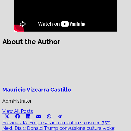
About the Author
Mauricio Vizcarra Castillo
Administrator
View All Posts
Share
Share
Share
Share
Share
Share
X
Facebook
LinkedIn
Email
WhatsApp
Telegram
on
on
on
on
on
on
Post
(Twitter)
Previous:
IA: Empresas incrementan su uso en 75%
Next:
Día 1: Donald Trump convulsiona cultura woke;