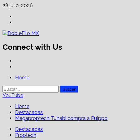
Skip
28 julio, 2026
to
Facebook
content
Linkedin
Connect with Us
Facebook
Linkedin
Primary
Home
Menu
Buscar:
YouTube
Home
Destacadas
Megaproptech Tuhabi compra a Pulppo
Destacadas
Proptech