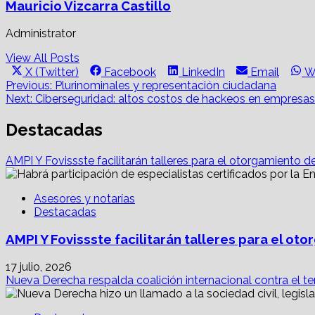
Mauricio Vizcarra Castillo
Administrator
View All Posts
Share
Share
Share
Share
S
X (Twitter)
Facebook
LinkedIn
Email
W
on
on
on
on
o
Post
Previous:
Plurinominales y representación ciudadana
Next:
Ciberseguridad: altos costos de hackeos en empresa
navigation
Destacadas
AMPI Y Fovissste facilitarán talleres para el otorgamiento d
Asesores y notarías
Destacadas
AMPI Y Fovissste facilitarán talleres para el o
17 julio, 2026
Nueva Derecha respalda coalición internacional contra el te