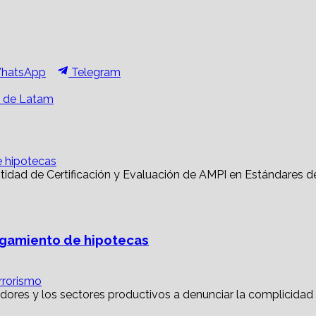
hare
Share
hatsApp
Telegram
n
on
s de Latam
e hipotecas
torgamiento de hipotecas
rrorismo