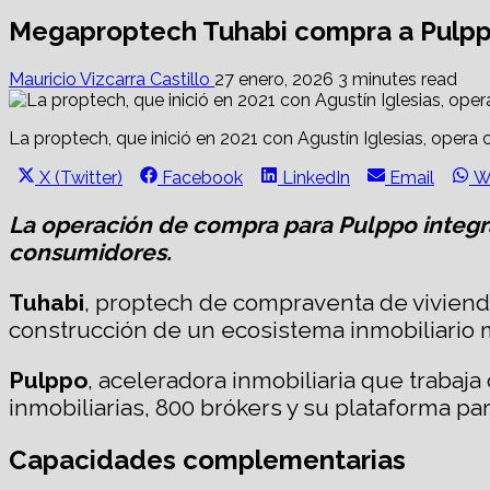
Megaproptech Tuhabi compra a Pulp
Mauricio Vizcarra Castillo
27 enero, 2026
3 minutes read
La proptech, que inició en 2021 con Agustín Iglesias, opera 
Share
Share
Share
Share
S
X (Twitter)
Facebook
LinkedIn
Email
W
on
on
on
on
o
La operación de compra para Pulppo integra 
consumidores.
Tuhabi
, proptech de compraventa de viviend
construcción de un ecosistema inmobiliario m
Pulppo
, aceleradora inmobiliaria que trabaj
inmobiliarias, 800 brókers y su plataforma par
Capacidades complementarias