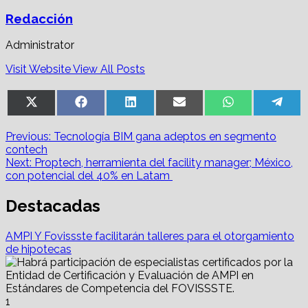
Redacción
Administrator
Visit Website
View All Posts
Share
Share
Share
Share
Share
Sha
X
Facebook
LinkedIn
Email
WhatsApp
Tel
on
on
on
on
on
on
(Twitter)
Post
Previous:
Tecnología BIM gana adeptos en segmento
contech
navigation
Next:
Proptech, herramienta del facility manager; México,
con potencial del 40% en Latam
Destacadas
AMPI Y Fovissste facilitarán talleres para el otorgamiento
de hipotecas
1