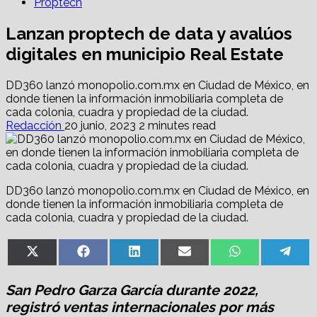
Proptech
Lanzan proptech de data y avalúos
digitales en municipio Real Estate
DD360 lanzó monopolio.com.mx en Ciudad de México, en
donde tienen la información inmobiliaria completa de
cada colonia, cuadra y propiedad de la ciudad.
Redacción
20 junio, 2023
2 minutes read
DD360 lanzó monopolio.com.mx en Ciudad de México, en
donde tienen la información inmobiliaria completa de
cada colonia, cuadra y propiedad de la ciudad.
Share
Share
Share
Share
Share
Sha
X
Facebook
LinkedIn
Email
WhatsApp
Tel
on
on
on
on
on
on
(Twitter)
San Pedro Garza García durante 2022,
registró ventas internacionales por más