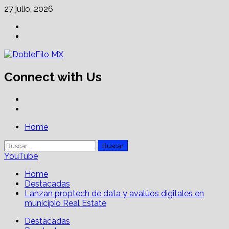
Skip
27 julio, 2026
to
Facebook
content
Linkedin
Connect with Us
Facebook
Linkedin
Primary
Home
Menu
Buscar:
YouTube
Home
Destacadas
Lanzan proptech de data y avalúos digitales en
municipio Real Estate
Destacadas