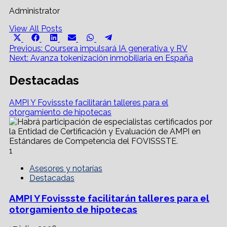
Administrator
View All Posts
Share
Share
Share
Share
Share
Share
X
Facebook
LinkedIn
Email
WhatsApp
Telegram
on
on
on
on
on
on
Post
(Twitter)
Previous:
Coursera impulsará IA generativa y RV
Next:
Avanza tokenización inmobiliaria en España
navigation
Destacadas
AMPI Y Fovissste facilitarán talleres para el
otorgamiento de hipotecas
1
Asesores y notarías
Destacadas
AMPI Y Fovissste facilitarán talleres para el
otorgamiento de hipotecas