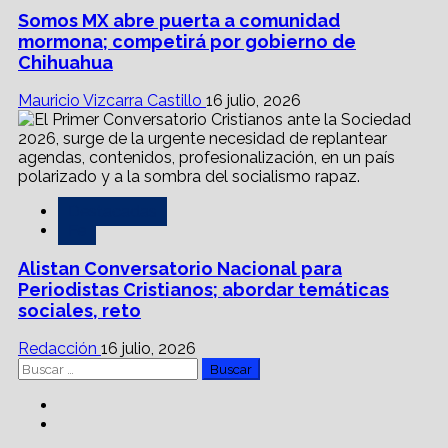
Somos MX abre puerta a comunidad
mormona; competirá por gobierno de
Chihuahua
Mauricio Vizcarra Castillo
16 julio, 2026
Destacadas
Fe
Alistan Conversatorio Nacional para
Periodistas Cristianos; abordar temáticas
sociales, reto
Redacción
16 julio, 2026
Buscar:
Facebook
Linkedin