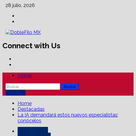
Skip
28 julio, 2026
to
Facebook
content
Linkedin
Connect with Us
Facebook
Linkedin
Primary
Home
Menu
Buscar:
YouTube
Home
Destacadas
La IA demandará estos nuevos especialistas;
conócelos
Actualidad