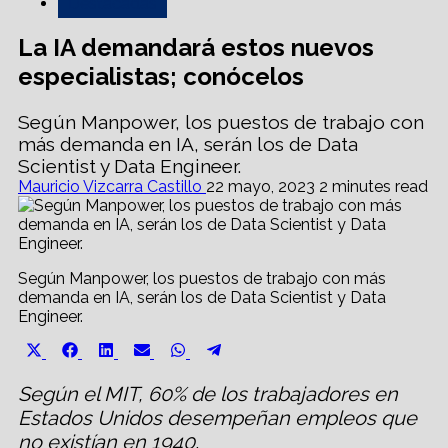
Destacadas
La IA demandará estos nuevos
especialistas; conócelos
Según Manpower, los puestos de trabajo con
más demanda en IA, serán los de Data
Scientist y Data Engineer.
Mauricio Vizcarra Castillo
22 mayo, 2023
2 minutes read
Según Manpower, los puestos de trabajo con más
demanda en IA, serán los de Data Scientist y Data
Engineer.
Share
Share
Share
Share
Share
Share
X
Facebook
LinkedIn
Email
WhatsApp
Telegram
on
on
on
on
on
on
(Twitter)
Según el MIT, 60% de los trabajadores en
Estados Unidos desempeñan empleos que
no existían en 1940
.