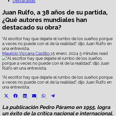
Destacadas
Juan Rulfo, a 38 años de su partida,
¿Qué autores mundiales han
destacado su obra?
“Al escritor hay que dejarle el rumbo de los sueños porque
a veces no puede con el de la realidad”, dijo Juan Rulfo en
una entrevista.
Mauricio Vizcarra Castillo
15 enero, 2024
5 minutes read
“Al escritor hay que dejarle el rumbo de los sueños porque
a veces no puede con el de la realidad”, dijo Juan Rulfo en
una entrevista.
Share
Share
Share
Share
Share
Share
X
Facebook
LinkedIn
Email
WhatsApp
Telegram
on
on
on
on
on
on
(Twitter)
La publicación Pedro Páramo en 1955, logra
un éxito de la crítica nacional e internacional.