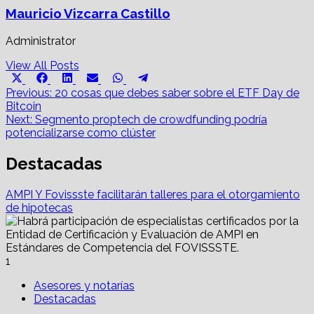
Mauricio Vizcarra Castillo
Administrator
View All Posts
Share
Share
Share
Share
Share
Share
X
Facebook
LinkedIn
Email
WhatsApp
Telegram
on
on
on
on
on
on
Post
(Twitter)
Previous:
20 cosas que debes saber sobre el ETF Day de
Bitcoin
navigation
Next:
Segmento proptech de crowdfunding podría
potencializarse como clúster
Destacadas
AMPI Y Fovissste facilitarán talleres para el otorgamiento
de hipotecas
1
Asesores y notarías
Destacadas