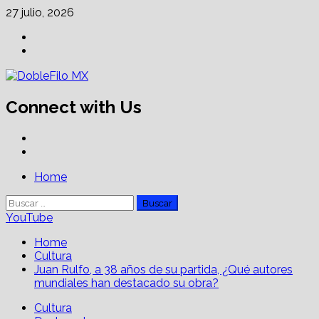
Skip
27 julio, 2026
to
Facebook
content
Linkedin
Connect with Us
Facebook
Linkedin
Primary
Home
Menu
Buscar:
YouTube
Home
Cultura
Juan Rulfo, a 38 años de su partida, ¿Qué autores
mundiales han destacado su obra?
Cultura