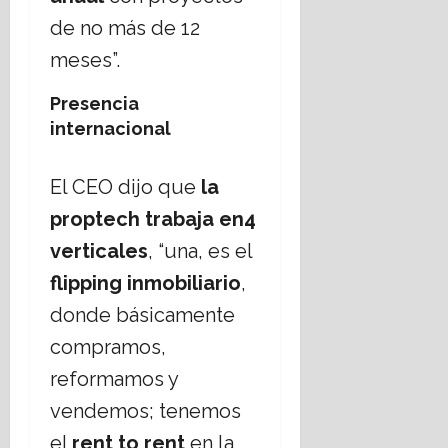
de no más de 12
meses”.
Presencia
internacional
El CEO dijo que
la
proptech trabaja en
4
verticales
, “una, es el
flipping inmobiliario
,
donde básicamente
compramos,
reformamos y
vendemos; tenemos
el
rent to rent
en la