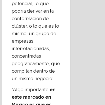
potencial, lo que
E
u
s
a
podría derivar en la
t
16
conformación de
a
julio,
d
2026
clúster, o lo que es lo
o
mismo, un grupo de
L
a
empresas
i
interrelacionadas,
c
o
concentradas
?
geográficamente, que
14
compitan dentro de
julio,
2026
un mismo negocio:
“Algo importante
en
este mercado en
México es que es