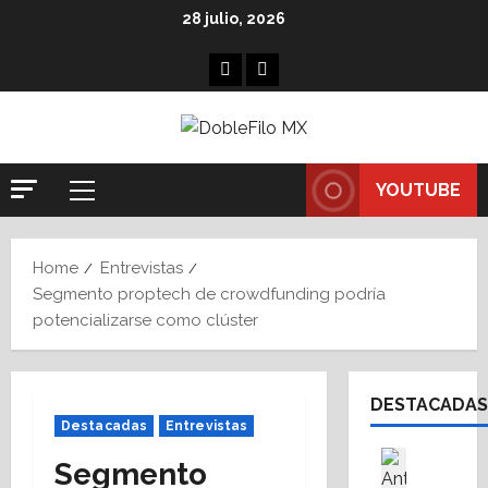
Skip
28 julio, 2026
to
content
Facebook
Linkedin
YOUTUBE
Primary
Menu
Home
Entrevistas
Segmento proptech de crowdfunding podría
potencializarse como clúster
DESTACADAS
Destacadas
Entrevistas
Destaca
Segmento
Fe