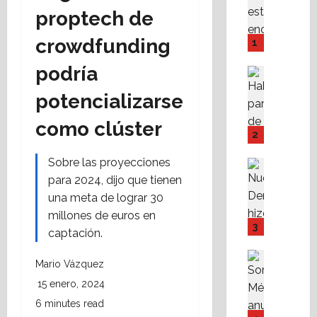
A
proptech de
l
i
crowdfunding
1
s
podría
t
Asesores
a
Destaca
potencializarse
A
n
M
1
como clúster
P
e
2
I
r
Y
Sobre las proyecciones
.
Destaca
F
Política 
C
para 2024, dijo que tienen
N
o
o
una meta de lograr 30
u
v
n
millones de euros en
e
i
v
3
captación.
v
s
e
a
s
r
Destaca
Mario Vázquez
D
Política 
s
s
S
e
15 enero, 2024
t
a
o
r
e
t
6 minutes read
m
e
f