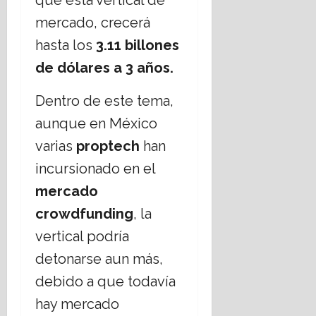
que esta vertical de
á
l
p
o
g
p
t
o
mercado, crecerá
c
i
o
e
t
i
hasta los
3.11 billones
o
r
r
e
e
s
g
r
de dólares a 3 años.
c
d
o
o
o
a
a
s
b
r
s
d
Dentro de este tema,
,
i
i
2
17
aunque en México
¿
e
s
0
julio,
c
r
m
varias
proptech
han
2
2026
u
n
o
6
incursionado en el
e
o
17
28
s
d
mercado
julio,
julio,
t
e
2026
2026
crowdfunding
, la
i
C
o
h
vertical podría
n
i
detonarse aun más,
a
h
n
debido a que todavía
u
e
a
hay mercado
l
h