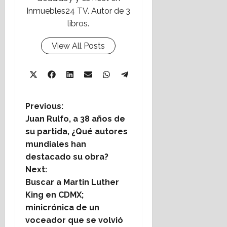
Inmuebles24 TV. Autor de 3
libros.
View All Posts
Share
Share
Share
Share
Share
X
Facebook
LinkedIn
Email
WhatsApp
Share
on
on
on
on
on
Telegram
(Twitter)
on
P
Previous:
Juan Rulfo, a 38 años de
o
su partida, ¿Qué autores
mundiales han
s
destacado su obra?
t
Next:
Buscar a Martin Luther
n
King en CDMX;
minicrónica de un
a
voceador que se volvió