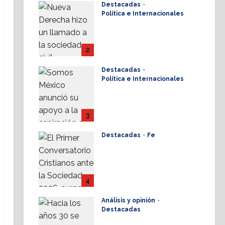
Destacadas
17 julio, 2026
Política e Internacionales
Nueva Derecha
respalda coalición
internacional contra el
2
terrorismo
Destacadas
17 julio, 2026
Política e Internacionales
Somos MX abre puerta
a comunidad mormona;
competirá por
3
gobierno de Chihuahua
Destacadas
Fe
16 julio, 2026
Alistan Conversatorio
Nacional para
Periodistas Cristianos;
abordar temáticas
4
sociales, reto
Análisis y opinión
16 julio, 2026
Destacadas
Elio Masferrer Kan: