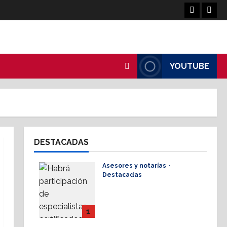
Facebook
Linke
YOUTUBE
DESTACADAS
Asesores y notarías
Destacadas
AMPI Y Fovissste
facilitarán talleres para
el otorgamiento de
1
hipotecas