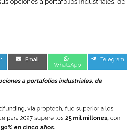
s opciones a portafolios industriales, de
Share
Share
Share
n
Email
Telegram
on
on
on
WhatsApp
iones a portafolios industriales, de
funding, vía proptech, fue superior a los
ue para 2027 supere los
25 mil millones,
con
l 90% en cinco años.