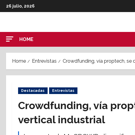
Skip
26 julio, 2026
to
content
HOME
Home
Entrevistas
Crowdfunding, vía proptech, se di
Destacadas
Entrevistas
Crowdfunding, vía propte
vertical industrial