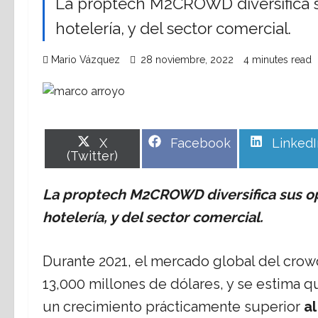
La proptech M2CROWD diversifica su
hotelería, y del sector comercial.
Mario Vázquez
28 noviembre, 2022
4 minutes read
Share
Share
Share
X
Facebook
LinkedI
on
on
on
(Twitter)
La proptech M2CROWD diversifica sus opc
hotelería, y del sector comercial.
Durante 2021, el mercado global del crowd
13,000 millones de dólares, y se estima q
un crecimiento prácticamente superior
a