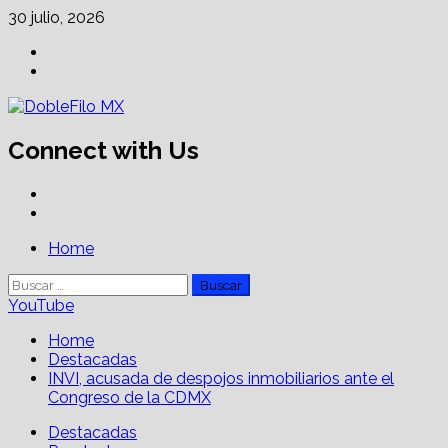
Skip
30 julio, 2026
to
Facebook
content
Linkedin
Connect with Us
Facebook
Linkedin
Primary
Home
Menu
Buscar:
YouTube
Home
Destacadas
INVI, acusada de despojos inmobiliarios ante el
Congreso de la CDMX
Destacadas