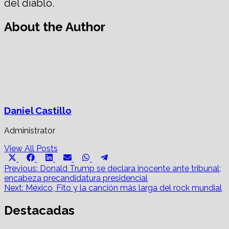
del diablo.
About the Author
Daniel Castillo
Administrator
View All Posts
Share
Share
Share
Share
Share
Share
X
Facebook
LinkedIn
Email
WhatsApp
Telegram
on
on
on
on
on
on
Post
(Twitter)
Previous:
Donald Trump se declara inocente ante tribunal;
encabeza precandidatura presidencial
navigation
Next:
México, Fito y la canción más larga del rock mundial
Destacadas