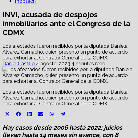
Proptech
INVI, acusada de despojos
inmobiliarios ante el Congreso de la
CDMX
Los afectados fueron recibidos por la diputada Daniela
Álvarez Camacho, quien presentó un punto de acuerdo
para exhortar al Contralor General de la CDMX.
Daniel Castillo
4 agosto, 2023
4 minutes read
Los afectados fueron recibidos por la diputada Daniela
Álvarez Camacho, quien presentó un punto de acuerdo
para exhortar al Contralor General de la CDMX.
Share
Share
Share
Share
Share
Share
X
Facebook
LinkedIn
Email
WhatsApp
Telegram
on
on
on
on
on
on
(Twitter)
Hay casos desde 2006 hasta 2022; juicios
llevan hasta 14 meses sin avance, con 8