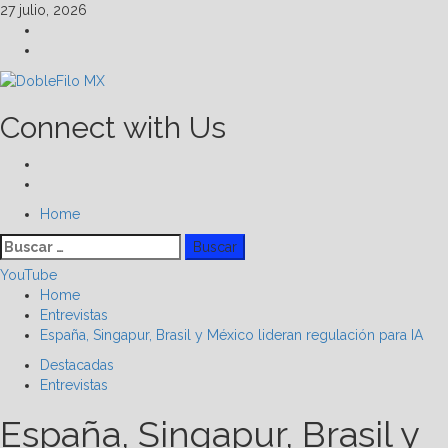
Skip
27 julio, 2026
to
Facebook
content
Linkedin
Connect with Us
Facebook
Linkedin
Primary
Home
Menu
Buscar:
YouTube
Home
Entrevistas
España, Singapur, Brasil y México lideran regulación para IA
Destacadas
Entrevistas
España, Singapur, Brasil y