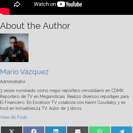
About the Author
Mario Vázquez
Administrator
3 veces nominado como mejor reportero inmobiliario en CDMX.
Reportero de TV en Meganoticias. Realizó diversos reportajes para
El Financiero. En Excélsior TV colabora con Karim Goudiaby y es
host en Inmuebles24 TV. Autor de 3 libros.
View All Posts
Share
Share
Share
Share
Share
Sha
X
Facebook
LinkedIn
Email
WhatsApp
Te