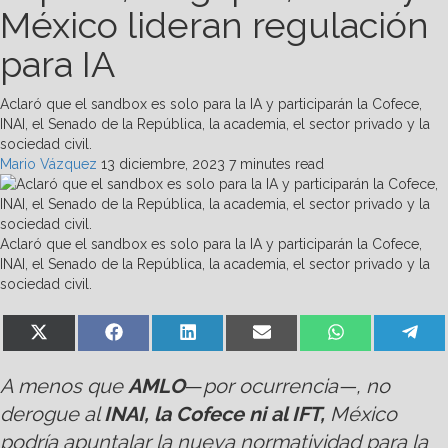
México lideran regulación
para IA
Aclaró que el sandbox es solo para la IA y participarán la Cofece,
INAI, el Senado de la República, la academia, el sector privado y la
sociedad civil.
Mario Vázquez
13 diciembre, 2023
7 minutes read
Aclaró que el sandbox es solo para la IA y participarán la Cofece,
INAI, el Senado de la República, la academia, el sector privado y la
sociedad civil.
Share
Share
Share
Share
Share
Sha
X
Facebook
LinkedIn
Email
WhatsApp
Te
on
on
on
on
on
on
(Twitter)
A menos que
AMLO
—
por ocurrencia—, no
derogue al
INAI, la Cofece ni al IFT,
México
podría apuntalar la nueva normatividad para la