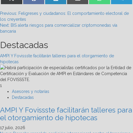
on
on
on
on
on
on
(Twitter)
Post
Previous:
Feligreses y ciudadanos: El comportamiento electoral de
los creyentes
navigation
Next:
BIS alerta riesgos para comercializar criptomonedas vía
bancaria
Destacadas
AMPI Y Fovissste facilitarán talleres para el otorgamiento de
hipotecas
1
Asesores y notarías
Destacadas
AMPI Y Fovissste facilitarán talleres para
el otorgamiento de hipotecas
17 julio, 2026