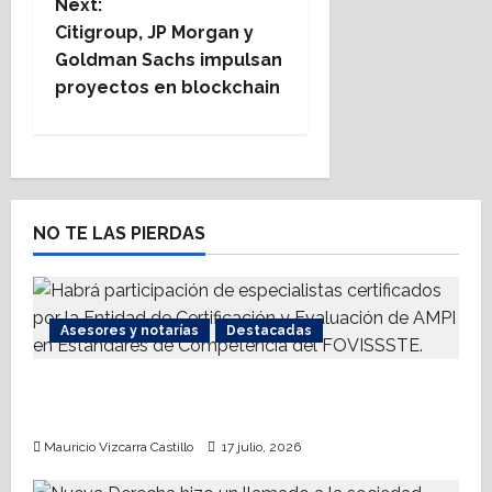
Next:
t
Citigroup, JP Morgan y
Goldman Sachs impulsan
n
proyectos en blockchain
a
v
i
NO TE LAS PIERDAS
g
a
Asesores y notarías
Destacadas
t
AMPI Y Fovissste facilitarán talleres para el
i
otorgamiento de hipotecas
o
Mauricio Vizcarra Castillo
17 julio, 2026