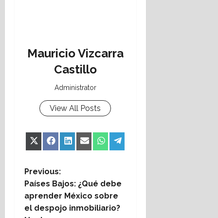
Mauricio Vizcarra
Castillo
Administrator
View All Posts
Share
Share
Share
Share
Share
Share
X
Facebook
LinkedIn
Email
WhatsApp
Telegram
on
on
on
on
on
on
(Twitter)
P
Previous:
Países Bajos: ¿Qué debe
o
aprender México sobre
el despojo inmobiliario?
s