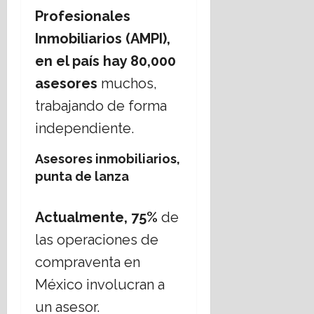
i
C
b
r
s
Profesionales
g
r
i
i
i
i
e
Inmobiliarios (AMPI),
s
17
o
s
r
m
julio,
en el país hay 80,000
s
t
n
o
2026
o
i
asesores
muchos,
o
s
a
d
17
trabajando de forma
,
n
e
julio,
¿
independiente.
o
C
2026
c
s
h
u
;
Asesores inmobiliarios,
i
e
a
h
punta de lanza
s
b
u
t
o
a
Actualmente,
75%
de
i
r
h
o
d
u
las operaciones de
n
a
a
compraventa en
a
r
n
t
México involucran a
16
e
e
julio,
un asesor.
l
m
2026