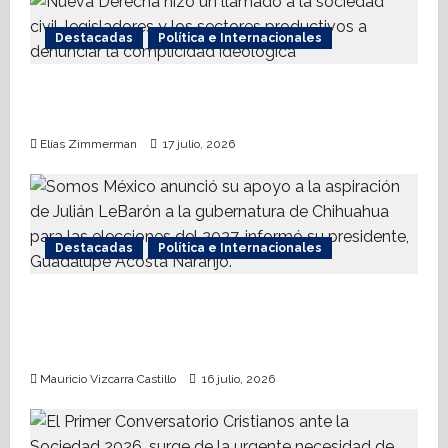
n
Destacadas
Política e Internacionales
Nueva Derecha respalda coalición
internacional contra el terrorismo
Elías Zimmerman
17 julio, 2026
Destacadas
Política e Internacionales
Somos MX abre puerta a comunidad
mormona; competirá por gobierno de
Chihuahua
Mauricio Vizcarra Castillo
16 julio, 2026