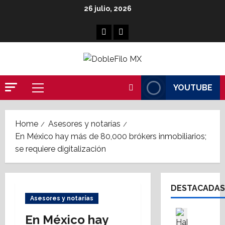
Skip
26 julio, 2026
to
content
Facebook
Linkedin
YOUTUBE
Primary
Menu
Home
Asesores y notarías
En México hay más de 80,000 brókers inmobiliarios;
se requiere digitalización
DESTACADAS
Asesores y notarías
Asesores
En México hay
Destaca