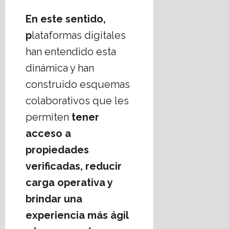
E
á
En este sentido,
s
t
t
i
p
lataformas digitales
a
c
han entendido esta
d
a
o
s
dinámica y han
L
s
construido esquemas
a
o
i
colaborativos que les
c
c
i
permiten
tener
o
a
acceso a
?
l
e
propiedades
s
14
verificadas, reducir
,
julio,
2026
r
carga operativa y
e
brindar una
t
o
experiencia más
ágil