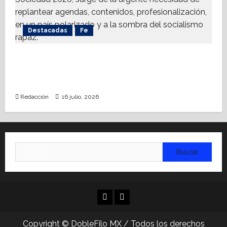
Destacadas
Fe
Alistan Conversatorio Nacional para
Periodistas Cristianos; abordar temáticas
sociales, reto
Redacción
16 julio, 2026
Buscar:
Facebook
Linkedin
Copyright © DobleFilo MX / Todos los derechos