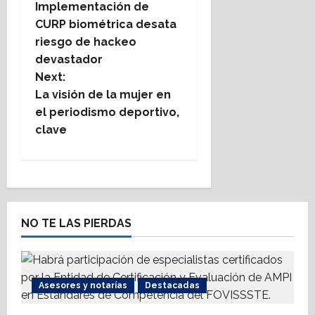
Implementación de
o
CURP biométrica desata
riesgo de hackeo
s
devastador
t
Next:
La visión de la mujer en
n
el periodismo deportivo,
clave
a
v
i
NO TE LAS PIERDAS
g
a
t
Asesores y notarías
Destacadas