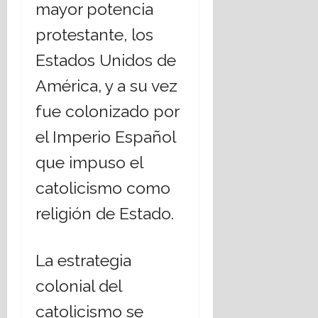
mayor potencia
E
á
s
t
protestante, los
t
i
Estados Unidos de
a
c
d
a
América, y a su vez
o
s
L
s
fue colonizado por
a
o
el Imperio Español
i
c
c
i
que impuso el
o
a
?
catolicismo como
l
e
religión de Estado.
s
14
,
julio,
2026
r
La estrategia
e
t
colonial del
o
catolicismo se