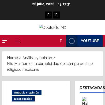
Skip
26 julio, 2026
09:17:32
to
content
Facebook
Linkedin
YOUTUBE
Primary
Menu
Home
Análisis y opinión
Elio Masferrer: La complejidad del campo político
religioso mexicano
DESTACADAS
Análisis y opinión
Asesores
Destacadas
Destaca