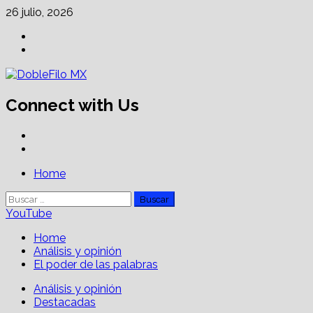
Skip
26 julio, 2026
to
Facebook
content
Linkedin
Connect with Us
Facebook
Linkedin
Primary
Home
Menu
Buscar:
YouTube
Home
Análisis y opinión
El poder de las palabras
Análisis y opinión
Destacadas