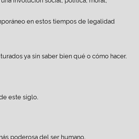
una involución social, política, moral,
emporáneo en estos tiempos de legalidad
urados ya sin saber bien qué o cómo hacer.
de este siglo.
 más poderosa del ser humano.