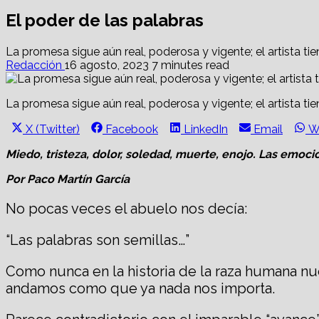
El poder de las palabras
La promesa sigue aún real, poderosa y vigente; el artista tie
Redacción
16 agosto, 2023
7 minutes read
La promesa sigue aún real, poderosa y vigente; el artista tie
Share
Share
Share
Share
S
X (Twitter)
Facebook
LinkedIn
Email
W
on
on
on
on
o
Miedo, tristeza, dolor, soledad, muerte, enojo. Las emoc
Por Paco Martín García
No pocas veces el abuelo nos decía:
“Las palabras son semillas…”
Como nunca en la historia de la raza humana n
andamos como que ya nada nos importa.