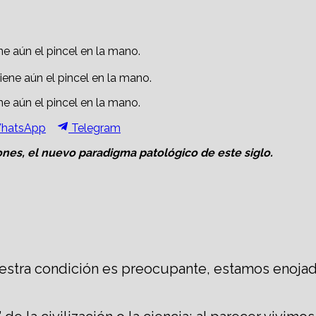
ne aún el pincel en la mano.
ne aún el pincel en la mano.
hare
Share
hatsApp
Telegram
n
on
iones, el nuevo paradigma patológico de este siglo.
uestra condición es preocupante, estamos enoja