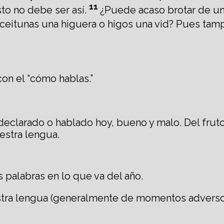
11
to no debe ser así.
¿Puede acaso brotar de u
ceitunas una higuera o higos una vid? Pues ta
on el “cómo hablas.”
 declarado o hablado hoy, bueno y malo. Del fru
estra lengua.
 palabras en lo que va del año.
estra lengua (generalmente de momentos advers