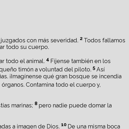
2
 juzgados con más severidad.
Todos fallamos
ar todo su cuerpo.
4
r todo el animal.
Fíjense también en los
5
equeño timón a voluntad del piloto.
Así
as. ¡Imagínense qué gran bosque se incendia
órganos. Contamina todo el cuerpo y,
8
tias marinas;
pero nadie puede domar la
10
eadas a imagen de Dios.
De una misma boca