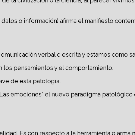
e la civilización o la ciencia; al parecer vivimos 
 datos o información) afirma el manifiesto cont
municación verbal o escrita y estamos como sat
en los pensamientos y el comportamiento.
ave de esta patología.
 “Las emociones” el nuevo paradigma patológico 
alidad. Es con respecto a la herramienta o arma