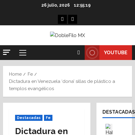
Skip
26 julio, 2026
12:55:20
to
content
Facebook
Linkedin
YOUTUBE
Primary
Menu
Home
Fe
Dictadura en Venezuela ‘dona’ sillas de plástico a
templos evangélicos
DESTACADAS
Destacadas
Fe
Asesores
Dictadura en
Destaca