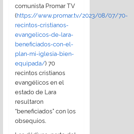
E
á
comunista Promar TV
s
t
(
https://www.promar.tv/2023/08/07/70-
t
i
a
recintos-cristianos-
c
d
a
evangelicos-de-lara-
o
s
beneficiados-con-el-
L
s
a
o
plan-mi-iglesia-bien-
i
c
equipada/
) 70
c
i
o
a
recintos cristianos
?
l
evangélicos en el
e
s
14
estado de Lara
,
julio,
resultaron
2026
r
e
“beneficiados” con los
t
obsequios.
o