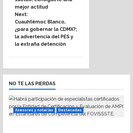
mejor actitud
s
Next:
t
Cuauhtémoc Blanco,
¿para gobernar la CDMX?;
n
la advertencia del PES y
la extraña detención
a
v
i
NO TE LAS PIERDAS
g
a
t
Asesores y notarías
Destacadas
i
AMPI Y Fovissste facilitarán talleres para el