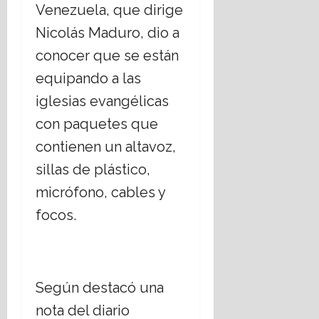
C
b
r
s
Venezuela, que dirige
g
r
i
i
Nicolás Maduro, dio a
i
i
e
s
17
o
s
r
m
conocer que se están
julio,
s
t
n
o
2026
equipando a las
o
i
o
s
a
d
iglesias evangélicas
17
,
n
e
julio,
con paquetes que
¿
o
C
2026
c
s
h
contienen un altavoz,
u
;
i
sillas de plástico,
e
a
h
s
b
micrófono, cables y
u
t
o
a
focos.
i
r
h
o
d
u
n
a
a
a
r
n
t
Según destacó una
16
e
e
julio,
nota del diario
l
m
2026