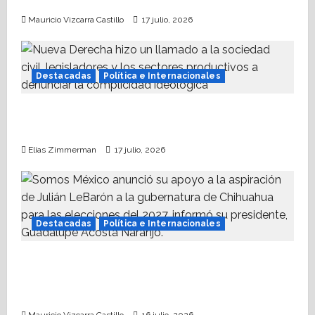
otorgamiento de hipotecas
o
Mauricio Vizcarra Castillo
17 julio, 2026
n
Destacadas
Política e Internacionales
Nueva Derecha respalda coalición
internacional contra el terrorismo
Elías Zimmerman
17 julio, 2026
Destacadas
Política e Internacionales
Somos MX abre puerta a comunidad
mormona; competirá por gobierno de
Chihuahua