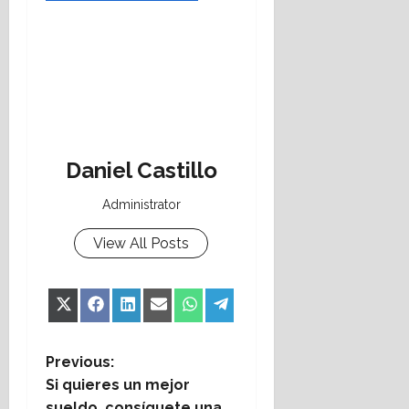
Daniel Castillo
Administrator
View All Posts
Share
Share
Share
Share
Share
Share
X
Facebook
LinkedIn
Email
WhatsApp
Telegram
on
on
on
on
on
on
(Twitter)
P
Previous:
Si quieres un mejor
o
sueldo, consíguete una