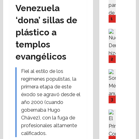
A
Venezuela
M
P
‘dona’ sillas de
1
I
plástico a
Y
Destaca
F
Política 
templos
N
o
u
v
evangélicos
e
i
2
v
s
a
Fiel al estilo de los
s
Destaca
D
Política 
s
regímenes populistas, la
S
e
t
primera etapa de este
o
r
e
éxodo se agravó desde el
m
e
f
3
año 2000 (cuando
o
c
a
gobernaba Hugo
s
h
c
Destaca
Chávez), con la fuga de
M
Fe
a
i
A
X
r
profesionales altamente
l
l
a
e
i
calificados.
i
b
s