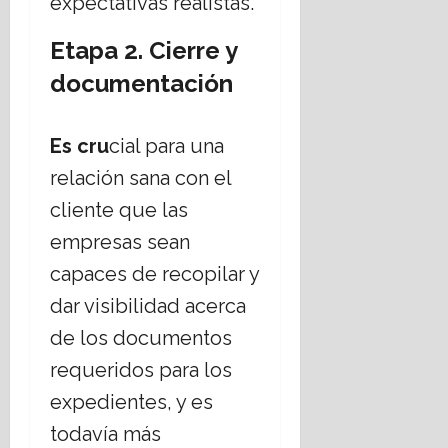
expectativas realistas.
o
Etapa 2. Cierre y
16
documentación
julio,
2026
Es cru
cial para una
relación sana con el
cliente que las
empresas sean
capaces de recopilar y
dar visibilidad acerca
de los documentos
requeridos para los
expedientes, y es
todavía más