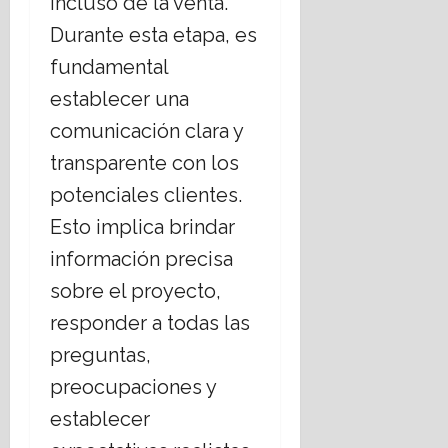
incluso de la venta.
n
t
16
e
e
julio,
Durante esta etapa, es
l
m
2026
fundamental
E
á
s
t
establecer una
t
i
comunicación clara y
a
c
d
a
transparente con los
o
s
potenciales clientes.
L
s
a
Esto implica brindar
o
i
c
información precisa
c
i
sobre el proyecto,
o
a
?
l
responder a todas las
e
preguntas,
s
14
,
julio,
preocupaciones y
2026
r
establecer
e
t