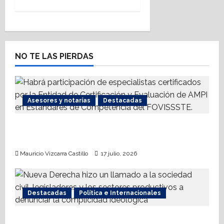
n
a
v
NO TE LAS PIERDAS
i
g
Asesores y notarías
Destacadas
a
AMPI Y Fovissste facilitarán talleres para el
t
otorgamiento de hipotecas
Mauricio Vizcarra Castillo
17 julio, 2026
i
o
Destacadas
Política e Internacionales
n
Nueva Derecha respalda coalición