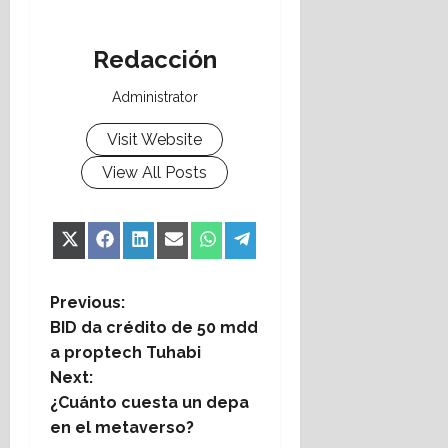
Redacción
Administrator
Visit Website
View All Posts
Share
Share
Share
Share
Share
Share
X
Facebook
LinkedIn
Email
WhatsApp
Telegram
on
on
on
on
on
on
(Twitter)
P
Previous:
BID da crédito de 50 mdd
o
a proptech Tuhabi
Next:
s
¿Cuánto cuesta un depa
t
en el metaverso?