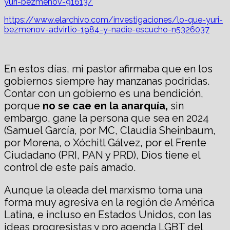
yuri-bezmenov-91613/
https://www.elarchivo.com/investigaciones/lo-que-yuri-
bezmenov-advirtio-1984-y-nadie-escucho-n5326037
En estos días, mi pastor afirmaba que en los
gobiernos siempre hay manzanas podridas.
Contar con un gobierno es una bendición,
porque
no se cae en la anarquía,
sin
embargo, gane la persona que sea en 2024
(Samuel García, por MC, Claudia Sheinbaum,
por Morena, o Xóchitl Gálvez, por el Frente
Ciudadano (PRI, PAN y PRD), Dios tiene el
control de este país amado.
Aunque la oleada del marxismo toma una
forma muy agresiva en la región de América
Latina, e incluso en Estados Unidos, con las
ideas progresistas y pro agenda LGBT del