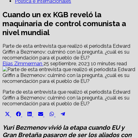
Política e Internacionales
Cuando un ex KGB reveló la
maquinaria de control comunista a
nivel mundial
Parte de esta entrevista que realizó el periodista Edward
Griffin a Bezmenov: culminó con la pregunta, ¿cuál es su
recomendación para el pueblo de EU?
Elías Zimmerman
25 septiembre, 2023
10 minutes read
Parte de esta entrevista que realizó el periodista Edward
Griffin a Bezmenov: culminó con la pregunta, ¿cuál es su
recomendación para el pueblo de EU?
Share
Share
Share
Share
Share
Share
X
Facebook
LinkedIn
Email
WhatsApp
Telegram
on
on
on
on
on
on
(Twitter)
Yuri Bezmenov vivió la etapa cuando EU y
Gran Bretaña pasaron de ser los aliados con