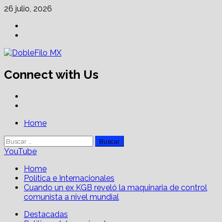
Skip
26 julio, 2026
to
Facebook
content
Linkedin
Connect with Us
Facebook
Linkedin
Primary
Home
Menu
Buscar:
YouTube
Home
Política e Internacionales
Cuando un ex KGB reveló la maquinaria de control
comunista a nivel mundial
Destacadas