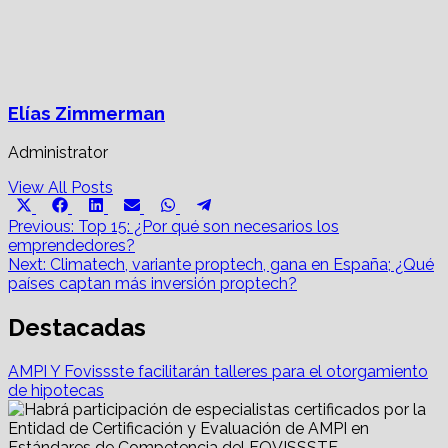
Elías Zimmerman
Administrator
View All Posts
Share
Share
Share
Share
Share
Share
X
Facebook
LinkedIn
Email
WhatsApp
Telegram
on
on
on
on
on
on
Post
(Twitter)
Previous:
Top 15: ¿Por qué son necesarios los
emprendedores?
navigation
Next:
Climatech, variante proptech, gana en España; ¿Qué
países captan más inversión proptech?
Destacadas
AMPI Y Fovissste facilitarán talleres para el otorgamiento
de hipotecas