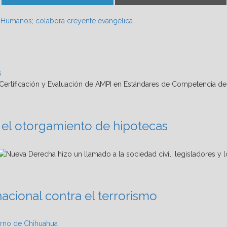
on
on
Humanos; colabora creyente evangélica
s
ra el otorgamiento de hipotecas
acional contra el terrorismo
rno de Chihuahua