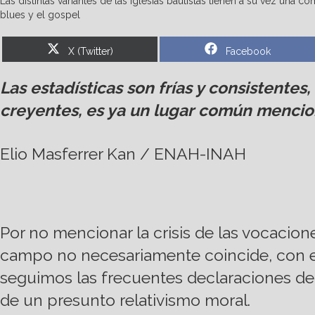
Las distintas variantes de las iglesias bautistas tienen a su vez u
blues y el gospel
Share
Share
X (Twitter)
Facebook
on
on
Las estadísticas son frías y consistente
creyentes, es ya un lugar común mencion
Elio Masferrer Kan / ENAH-INAH
Por no mencionar la crisis de las vocacio
campo no necesariamente coincide, con e
seguimos las frecuentes declaraciones de l
de un presunto relativismo moral.