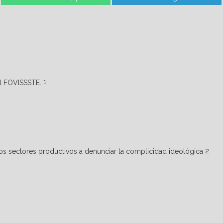
on
on
1
2