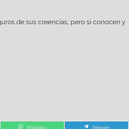
ros de sus creencias, pero si conocen y
Share
Share
WhatsApp
Telegram