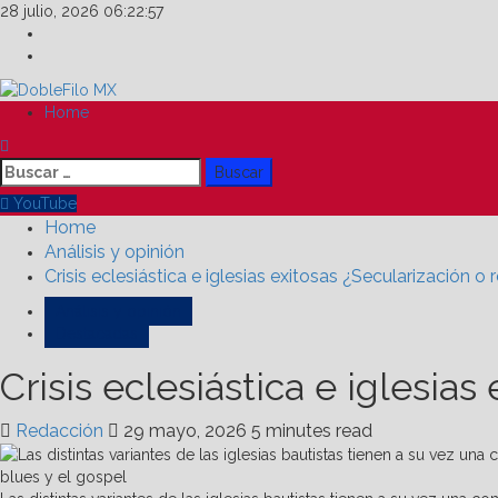
Skip
28 julio, 2026
06:22:58
to
Facebook
content
Linkedin
Primary
Home
Menu
Buscar:
YouTube
Home
Análisis y opinión
Crisis eclesiástica e iglesias exitosas ¿Secularización o 
Análisis y opinión
Destacadas
Crisis eclesiástica e iglesias
Redacción
29 mayo, 2026
5 minutes read