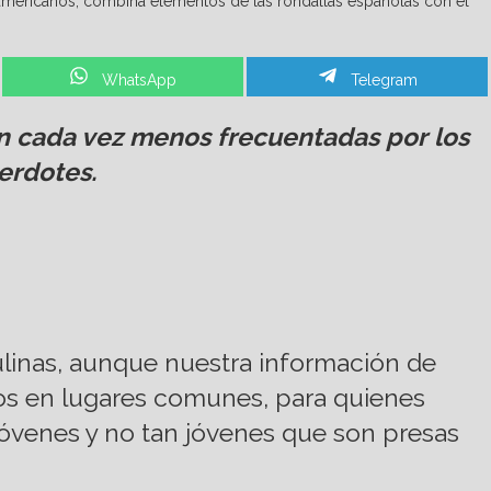
noamericanos, combina elementos de las rondallas españolas con el
Share
Share
WhatsApp
Telegram
on
on
son cada vez menos frecuentadas por los
erdotes.
ulinas, aunque nuestra información de
s en lugares comunes, para quienes
 jóvenes y no tan jóvenes que son presas