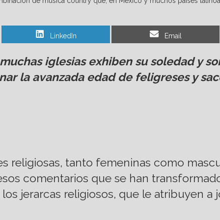
na combinación de música country que, en México y muchos países lati
Share
Share
LinkedIn
Email
on
on
s, muchas iglesias exhiben su soledad y 
ar la avanzada edad de feligreses y sac
nes religiosas, tanto femeninas como masc
sos comentarios que se han transformado
os jerarcas religiosos, que le atribuyen a