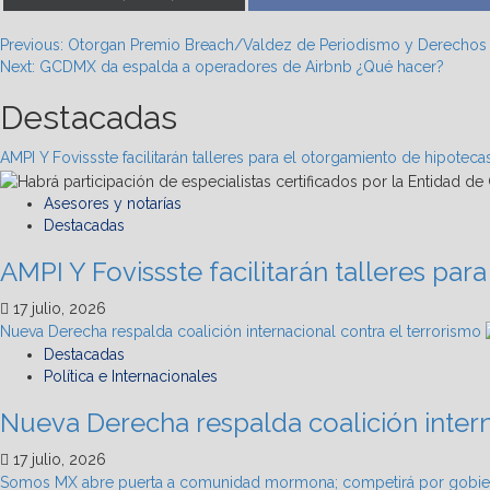
on
on
Post
Previous:
Otorgan Premio Breach/Valdez de Periodismo y Derechos 
Next:
GCDMX da espalda a operadores de Airbnb ¿Qué hacer?
navigation
Destacadas
AMPI Y Fovissste facilitarán talleres para el otorgamiento de hipoteca
Asesores y notarías
Destacadas
AMPI Y Fovissste facilitarán talleres pa
17 julio, 2026
Nueva Derecha respalda coalición internacional contra el terrorismo
Destacadas
Política e Internacionales
Nueva Derecha respalda coalición intern
17 julio, 2026
Somos MX abre puerta a comunidad mormona; competirá por gobie