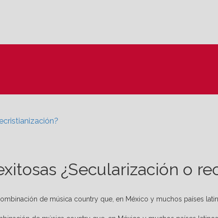
recristianización?
 exitosas ¿Secularización o re