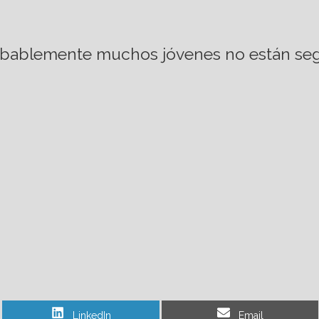
bablemente muchos jóvenes no están segu
Share
Share
LinkedIn
Email