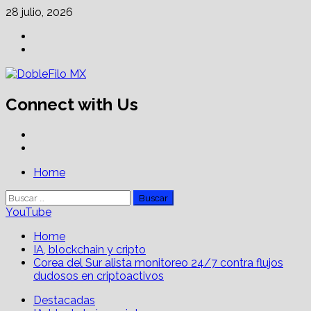
Skip
28 julio, 2026
to
Facebook
content
Linkedin
Connect with Us
Facebook
Linkedin
Primary
Home
Menu
Buscar:
YouTube
Home
IA, blockchain y cripto
Corea del Sur alista monitoreo 24/7 contra flujos
dudosos en criptoactivos
Destacadas