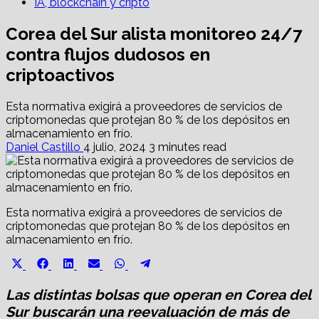
IA, blockchain y cripto
Corea del Sur alista monitoreo 24/7
contra flujos dudosos en
criptoactivos
Esta normativa exigirá a proveedores de servicios de
criptomonedas que protejan 80 % de los depósitos en
almacenamiento en frío.
Daniel Castillo
4 julio, 2024
3 minutes read
Esta normativa exigirá a proveedores de servicios de
criptomonedas que protejan 80 % de los depósitos en
almacenamiento en frío.
Share
Share
Share
Share
Share
Share
X
Facebook
LinkedIn
Email
WhatsApp
Telegram
on
on
on
on
on
on
(Twitter)
Las distintas bolsas que operan en Corea del
Sur buscarán una reevaluación de más de