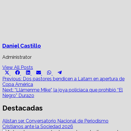
Daniel Castillo
Administrator
View All Posts
Share
Share
Share
Share
Share
Share
X
Facebook
LinkedIn
Email
WhatsApp
Telegram
on
on
on
on
on
on
Post
(Twitter)
Previous:
Dos pastores bendicen a Latam en apertura de
Copa América
navigation
Next:
“Llámenme Mike”, la joya policiaca que prohibió “El
Negro” Durazo
Destacadas
Alistan 1er. Conversatorio Nacional de Periodismo
Cristianos ante la Sociedad 2026