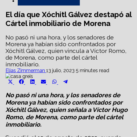
Política e Internacionales
El día que Xóchitl Gálvez destapó al
Cártel inmobiliario de Morena
No pasó ni una hora, y los senadores de
Morena ya habían sido confrontados por
Xóchitl Gálvez, quien vincula a Víctor Romo,
de Morena, como parte del cártel
inmobiliario.
Elías Zimmerman
13 julio, 2023
5 minutes read
Share
Share
Share
Share
Share
Share
X
Facebook
LinkedIn
Email
WhatsApp
Telegram
on
on
on
on
on
on
(Twitter)
No pasó ni una hora, y los senadores de
Morena ya habían sido confrontados por
Xóchitl Gálvez, quien señala a Víctor Hugo
Romo, de Morena, como parte del cártel
inmobiliario.