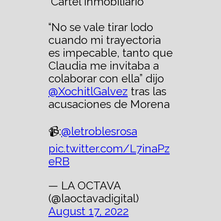
'Cártel inmobiliario'
“No se vale tirar lodo
cuando mi trayectoria
es impecable, tanto que
Claudia me invitaba a
colaborar con ella” dijo
@XochitlGalvez
tras las
acusaciones de Morena
📹:
@letroblesrosa
pic.twitter.com/L7inaPz
eRB
— LA OCTAVA
(@laoctavadigital)
August 17, 2022