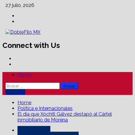
Skip
27 julio, 2026
to
Facebook
content
Linkedin
Connect with Us
Facebook
Linkedin
Primary
Home
Menu
Buscar:
YouTube
Home
Política e Internacionales
El día que Xóchitl Gálvez destapó al Cártel
inmobiliario de Morena
Destacadas