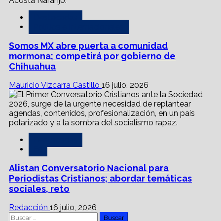
Destacadas
Política e Internacionales
Somos MX abre puerta a comunidad
mormona; competirá por gobierno de
Chihuahua
Mauricio Vizcarra Castillo
16 julio, 2026
Destacadas
Fe
Alistan Conversatorio Nacional para
Periodistas Cristianos; abordar temáticas
sociales, reto
Redacción
16 julio, 2026
Buscar: