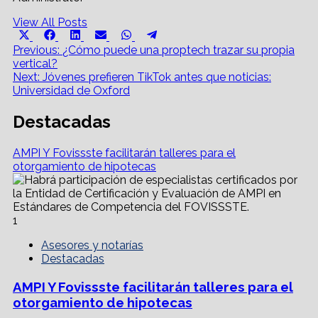
View All Posts
Share
Share
Share
Share
Share
Share
X
Facebook
LinkedIn
Email
WhatsApp
Telegram
on
on
on
on
on
on
Post
(Twitter)
Previous:
¿Cómo puede una proptech trazar su propia
vertical?
navigation
Next:
Jóvenes prefieren TikTok antes que noticias:
Universidad de Oxford
Destacadas
AMPI Y Fovissste facilitarán talleres para el
otorgamiento de hipotecas
1
Asesores y notarías
Destacadas
AMPI Y Fovissste facilitarán talleres para el
otorgamiento de hipotecas