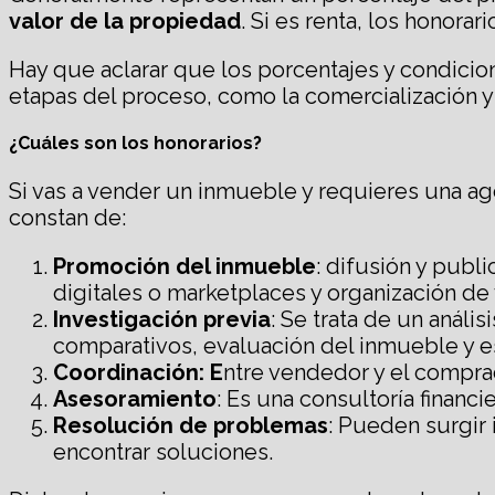
valor de la propiedad
. Si es renta, los honora
Hay que aclarar que los porcentajes y condicion
etapas del proceso, como la comercialización y
¿Cuáles son los honorarios?
Si vas a vender un inmueble y requieres una age
constan de:
Promoción del inmueble
: difusión y publ
digitales o marketplaces y organización de v
I
nvestigación previ
a
: Se trata de un análi
comparativos, evaluación del inmueble y e
Coordinación:
E
ntre vendedor y el comprad
Asesoramiento
: Es una consultoría financ
Resolución de problemas
: Pueden surgir 
encontrar soluciones.