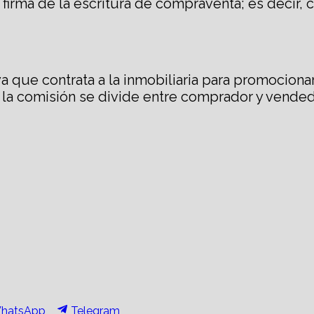
irma de la escritura de compraventa; es decir, cu
a que contrata a la inmobiliaria para promocion
 la comisión se divide entre comprador y vendedo
hare
Share
hatsApp
Telegram