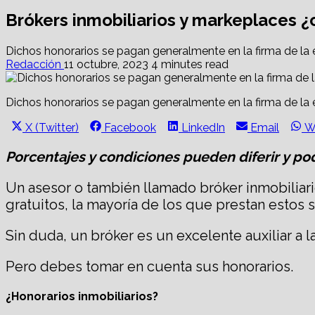
Brókers inmobiliarios y markeplaces ¿
Dichos honorarios se pagan generalmente en la firma de la es
Redacción
11 octubre, 2023
4 minutes read
Dichos honorarios se pagan generalmente en la firma de la es
Share
Share
Share
Share
S
X (Twitter)
Facebook
LinkedIn
Email
W
on
on
on
on
o
Porcentajes y condiciones pueden diferir y pod
Un asesor o también llamado bróker inmobiliar
gratuitos, la mayoría de los que prestan estos 
Sin duda, un bróker es un excelente auxiliar a 
Pero debes tomar en cuenta sus honorarios.
¿Honorarios inmobiliarios?