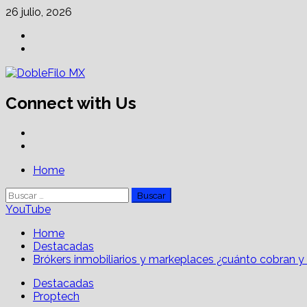
Skip
26 julio, 2026
to
Facebook
content
Linkedin
Connect with Us
Facebook
Linkedin
Primary
Home
Menu
Buscar:
YouTube
Home
Destacadas
Brókers inmobiliarios y markeplaces ¿cuánto cobran y 
Destacadas
Proptech