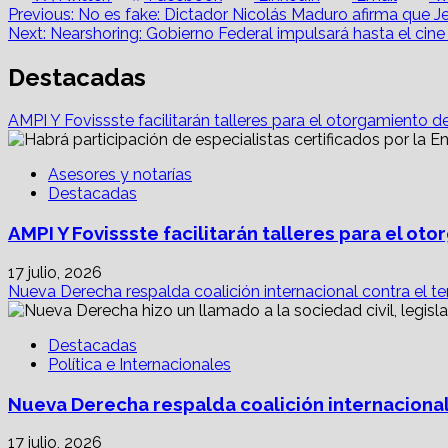
on
on
on
on
o
Post
Previous:
No es fake: Dictador Nicolás Maduro afirma que Je
Next:
Nearshoring: Gobierno Federal impulsará hasta el cin
navigation
Destacadas
AMPI Y Fovissste facilitarán talleres para el otorgamiento d
Asesores y notarías
Destacadas
AMPI Y Fovissste facilitarán talleres para el o
17 julio, 2026
Nueva Derecha respalda coalición internacional contra el te
Destacadas
Política e Internacionales
Nueva Derecha respalda coalición internacional
17 julio, 2026