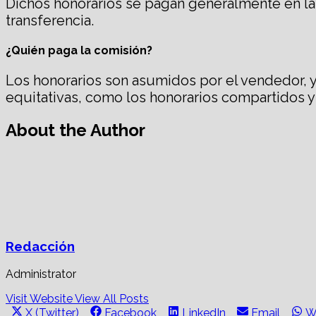
Dichos honorarios se pagan generalmente en la f
transferencia.
¿Quién paga la comisión?
Los honorarios son asumidos por el vendedor, y
equitativas, como los honorarios compartidos y
About the Author
Redacción
Administrator
Visit Website
View All Posts
Share
Share
Share
Share
S
X (Twitter)
Facebook
LinkedIn
Email
W