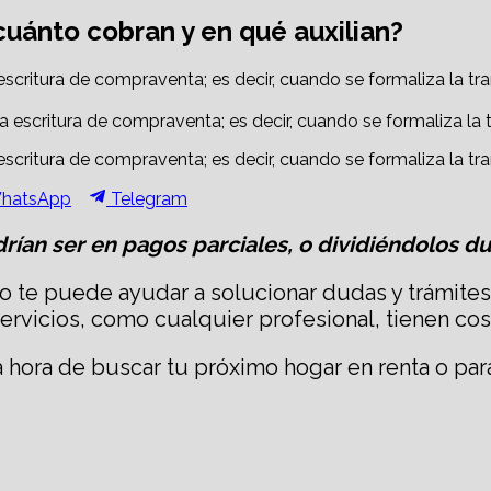
cuánto cobran y en qué auxilian?
critura de compraventa; es decir, cuando se formaliza la tran
critura de compraventa; es decir, cuando se formaliza la tran
hare
Share
hatsApp
Telegram
n
on
rían ser en pagos parciales, o dividiéndolos dur
io te puede ayudar a solucionar dudas y trámite
servicios, como cualquier profesional, tienen cos
la hora de buscar tu próximo hogar en renta o p