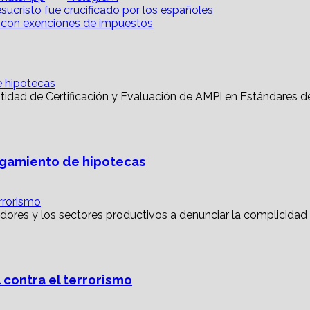
n
on
sucristo fue crucificado por los españoles
e con exenciones de impuestos
e hipotecas
torgamiento de hipotecas
rrorismo
 contra el terrorismo