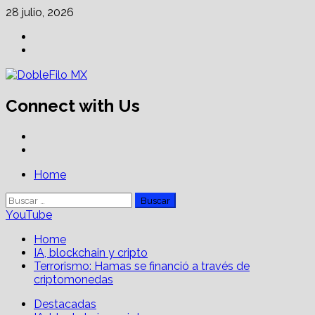
Skip
28 julio, 2026
to
Facebook
content
Linkedin
Connect with Us
Facebook
Linkedin
Primary
Home
Menu
Buscar:
YouTube
Home
IA, blockchain y cripto
Terrorismo: Hamas se financió a través de
criptomonedas
Destacadas