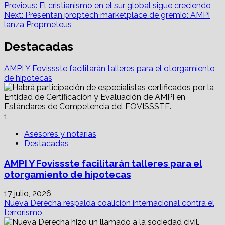
on
on
on
on
on
on
Post
(Twitter)
Previous:
El cristianismo en el sur global sigue creciendo
Next:
Presentan proptech marketplace de gremio: AMPI
navigation
lanza Propmeteus
Destacadas
AMPI Y Fovissste facilitarán talleres para el otorgamiento
de hipotecas
1
Asesores y notarías
Destacadas
AMPI Y Fovissste facilitarán talleres para el
otorgamiento de hipotecas
17 julio, 2026
Nueva Derecha respalda coalición internacional contra el
terrorismo