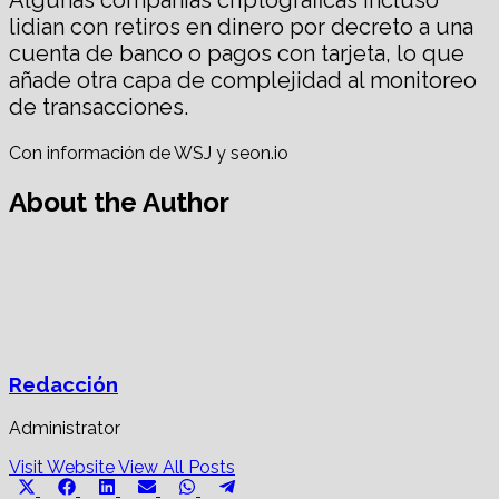
lidian con retiros en dinero por decreto a una
cuenta de banco o pagos con tarjeta, lo que
añade otra capa de complejidad al monitoreo
de transacciones.
Con información de WSJ y seon.io
About the Author
Redacción
Administrator
Visit Website
View All Posts
Share
Share
Share
Share
Share
Share
X
Facebook
LinkedIn
Email
WhatsApp
Telegram