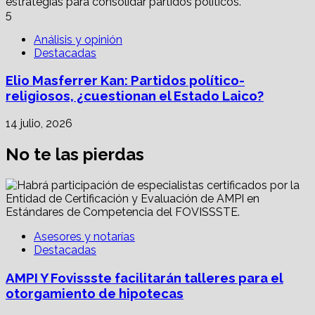
5
Análisis y opinión
Destacadas
Elio Masferrer Kan: Partidos político-
religiosos, ¿cuestionan el Estado Laico?
14 julio, 2026
No te las pierdas
Asesores y notarías
Destacadas
AMPI Y Fovissste facilitarán talleres para el
otorgamiento de hipotecas