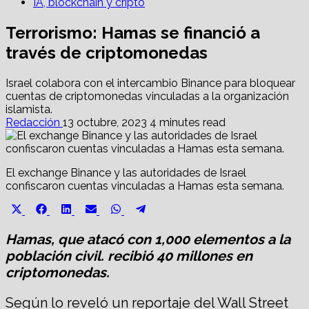
IA, blockchain y cripto
Terrorismo: Hamas se financió a
través de criptomonedas
Israel colabora con el intercambio Binance para bloquear
cuentas de criptomonedas vinculadas a la organización
islamista.
Redacción
13 octubre, 2023
4 minutes read
El exchange Binance y las autoridades de Israel
confiscaron cuentas vinculadas a Hamas esta semana.
Share
Share
Share
Share
Share
Share
X
Facebook
LinkedIn
Email
WhatsApp
Telegram
on
on
on
on
on
on
(Twitter)
Hamas, que atacó con 1,000 elementos a la
población civil. recibió 40 millones en
criptomonedas.
Según lo reveló un reportaje del Wall Street