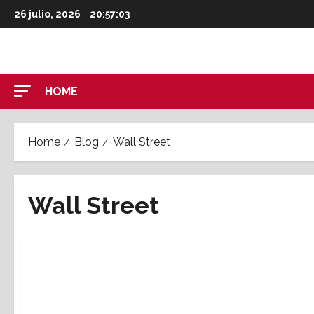
Skip
26 julio, 2026
20:57:03
to
content
HOME
Home
Blog
Wall Street
Wall Street