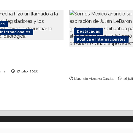
das
Destacadas
e Internacionales
Política e Internacionales
recha respalda
 internacional contra el
Somos MX abre puerta 
o
comunidad mormona; c
por gobierno de Chihu
rman
17 julio, 2026
Mauricio Vizcarra Castillo
16 jul