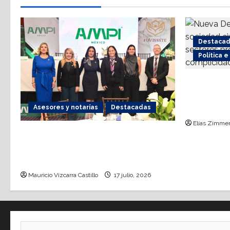
Destaca
Política 
Nueva De
coalición
terrorism
Asesores y notarías
Destacadas
Elías Zimme
AMPI Y Fovissste facilitarán
talleres para el otorgamiento de
hipotecas
Mauricio Vizcarra Castillo
17 julio, 2026
Buscar: