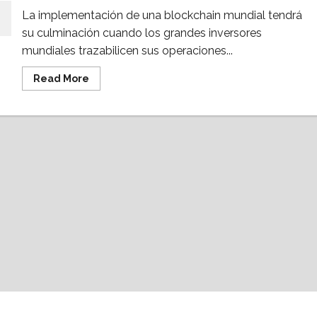
La implementación de una blockchain mundial tendrá
su culminación cuando los grandes inversores
mundiales trazabilicen sus operaciones...
Read
Read More
more
about
En
2030,
los
conglomerados
de
Wall
Street
operarán
mediante
blockchain