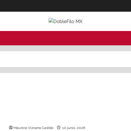
En 2030, los conglomerados de Wall Street
operarán mediante blockchain
Mauricio Vizcarra Castillo
10 junio, 2026