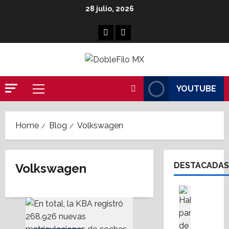
Skip
28 julio, 2026
to
content
Facebook
Linkedin
YOUTUBE
Primary
Menu
Home
Blog
Volkswagen
DESTACADAS
Volkswagen
Asesores
Destaca
A
M