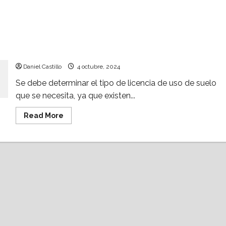
¿Uso de suelo en México? ¿Cuáles son sus 3
tipos?
Daniel Castillo
4 octubre, 2024
Se debe determinar el tipo de licencia de uso de suelo
que se necesita, ya que existen...
Read
Read More
more
about
¿Uso
de
suelo
en
México?
¿Cuáles
son
sus
3
tipos?