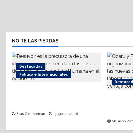
NO TE LAS PIERDAS
Destacadas
Política e Internacionales
Destaca
Acerca INE a mujeres a analizar
agenda proaborto e invita a
IA: Solo 
comunidad trans
tecnológi
destina a
Elías Zimmerman
3 agosto, 2026
Mauricio Vizc