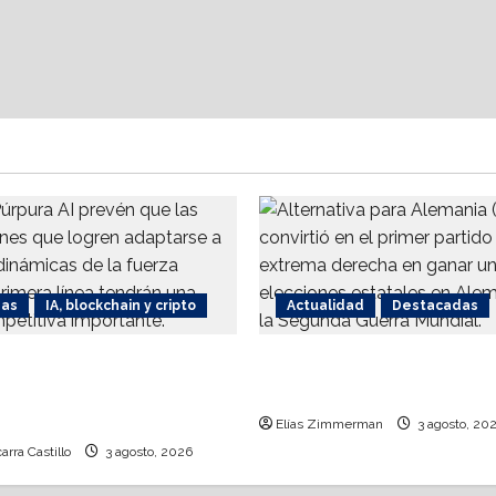
das
IA, blockchain y cripto
Actualidad
Destacadas
20% del presupuesto
Juristas alemanes busc
co corporativo se
prohibir partido de der
 frontline workers
Elías Zimmerman
3 agosto, 20
arra Castillo
3 agosto, 2026