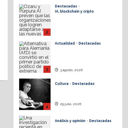
Destacadas
3 agosto, 2026
IA, blockchain y cripto
IA: Solo 20% del
presupuesto tecnológico
corporativo se destina a
2
frontline workers
Actualidad
Destacadas
3 agosto, 2026
Juristas alemanes buscan
prohibir partido de
derecha
3
3 agosto, 2026
Cultura
Destacadas
Sinéad O’Connor, a 3 años
del goodbye
29 julio, 2026
4
Análisis y opinión
Destacadas
La dinámica de las