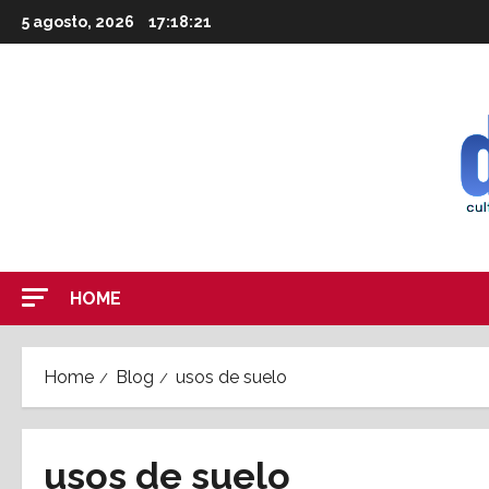
Skip
5 agosto, 2026
17:18:21
to
content
HOME
Home
Blog
usos de suelo
usos de suelo