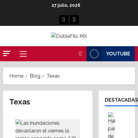
Skip
27 julio, 2026
to
content
Facebook
Linkedin
YOUTUBE
Primary
Menu
Home
Blog
Texas
DESTACADAS
Texas
Asesores
Destaca
A
M