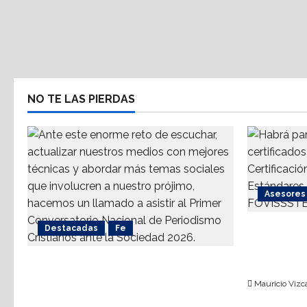
NO TE LAS PIERDAS
Asesores 
Destacadas
Fe
AMPI Y Fov
talleres 
Alistan 1er. Conversatorio
hipoteca
Nacional de Periodismo
Mauricio Vizca
Cristianos ante la Sociedad 2026