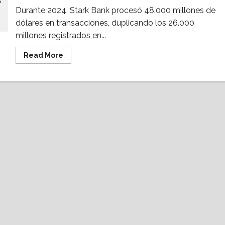
Durante 2024, Stark Bank procesó 48.000 millones de
dólares en transacciones, duplicando los 26.000
millones registrados en...
Read
Read More
more
about
Stark
Bank
diversifica
su
apuesta
a
cripto
en
Brasil