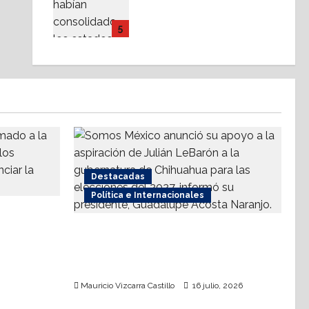
Partidos político-
religiosos, ¿cuestionan
5
el Estado Laico?
14 julio, 2026
Destacadas
Política e Internacionales
a
 contra el
Somos MX abre puerta a
comunidad mormona; competirá
por gobierno de Chihuahua
Mauricio Vizcarra Castillo
16 julio, 2026