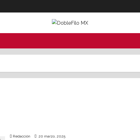
Stark Bank diversifica su apuesta a cripto en
Brasil
Redacción
20 marzo, 2025