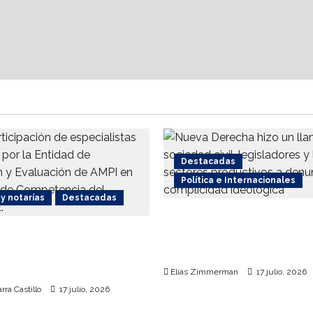
Destacadas
Política e Internacionales
y notarías
Destacadas
Nueva Derecha respald
issste facilitarán
coalición internacional
para el otorgamiento de
terrorismo
s
Elías Zimmerman
17 julio, 2026
rra Castillo
17 julio, 2026