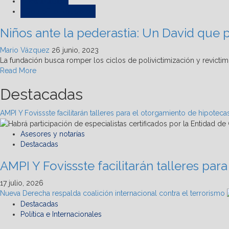
Destacadas
DobleFilo Noticiero
Niños ante la pederastia: Un David que 
Mario Vázquez
26 junio, 2023
La fundación busca romper los ciclos de polivictimización y revictim
Read
Read More
more
Destacadas
about
Niños
ante
AMPI Y Fovissste facilitarán talleres para el otorgamiento de hipoteca
la
pederastia:
Asesores y notarías
Un
Destacadas
David
que
AMPI Y Fovissste facilitarán talleres pa
pelea
contra
17 julio, 2026
un
Nueva Derecha respalda coalición internacional contra el terrorismo
Goliat
Destacadas
mundial
Política e Internacionales