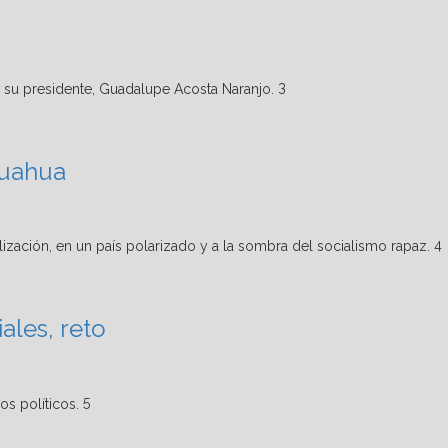
3
huahua
4
ales, reto
5