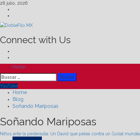
Skip
26 julio, 2026
to
Facebook
content
Linkedin
Connect with Us
Facebook
Linkedin
Primary
Home
Menu
Buscar:
YouTube
Home
Blog
Soñando Mariposas
Soñando Mariposas
Niños ante la pederastia: Un David que pelea contra un Goliat mundia