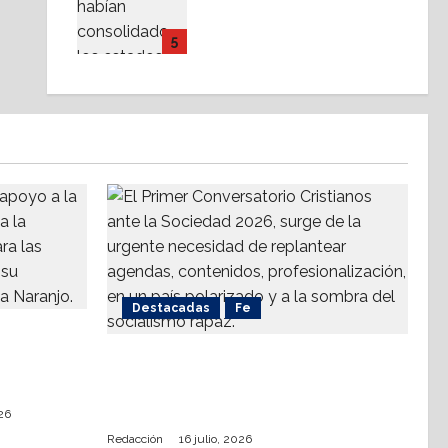
Partidos político-
religiosos, ¿cuestionan
5
el Estado Laico?
14 julio, 2026
Destacadas
Fe
a
ompetirá
Alistan Conversatorio Nacional
ahua
para Periodistas Cristianos;
abordar temáticas sociales, reto
026
Redacción
16 julio, 2026