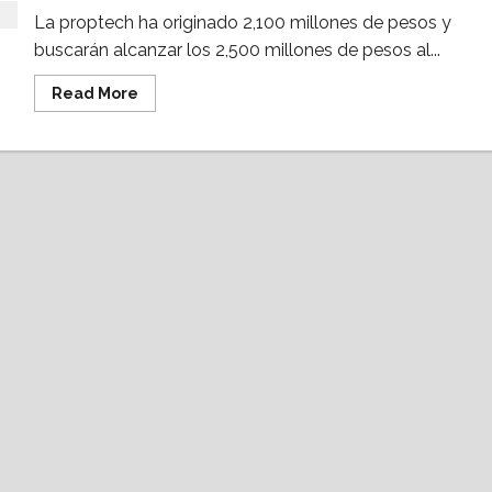
La proptech ha originado 2,100 millones de pesos y
buscarán alcanzar los 2,500 millones de pesos al...
Read
Read More
more
about
Proptech
Yave:
“Hemos
aprendido
muchas
cosas
de Infonavit”