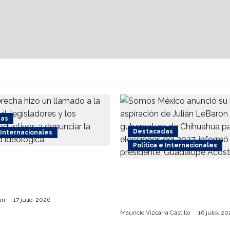
das
Destacadas
e Internacionales
Política e Internacionales
recha respalda
 internacional contra el
Somos MX abre puerta 
o
comunidad mormona; c
por gobierno de Chihu
an
17 julio, 2026
Mauricio Vizcarra Castillo
16 julio, 2