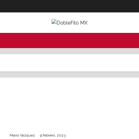
Proptech Yave: “Hemos aprendido muchas
cosas de Infonavit”
Mario Vázquez
9 febrero, 2023