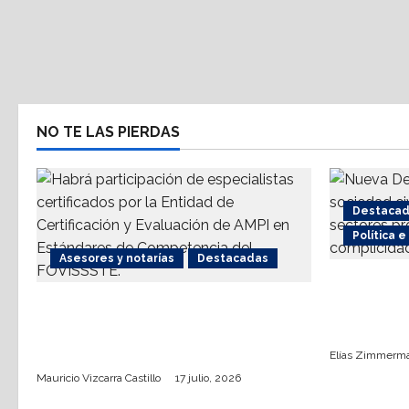
NO TE LAS PIERDAS
Destaca
Política 
Asesores y notarías
Destacadas
Nueva De
AMPI Y Fovissste facilitarán
coalición
talleres para el otorgamiento de
terrorism
hipotecas
Elías Zimmerm
Mauricio Vizcarra Castillo
17 julio, 2026