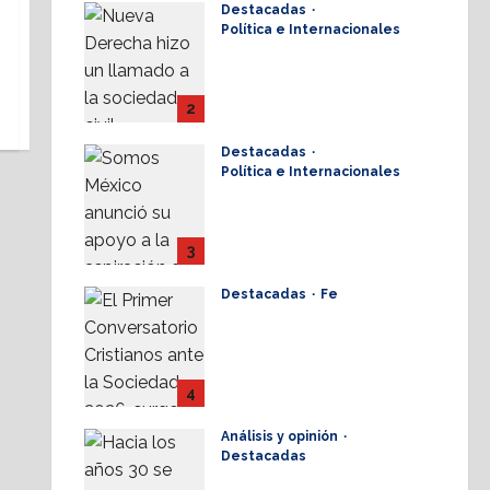
Destacadas
17 julio, 2026
Política e Internacionales
Nueva Derecha
respalda coalición
internacional contra el
2
terrorismo
Destacadas
17 julio, 2026
Política e Internacionales
Somos MX abre puerta
a comunidad mormona;
competirá por
3
gobierno de Chihuahua
Destacadas
Fe
16 julio, 2026
Alistan Conversatorio
Nacional para
Periodistas Cristianos;
abordar temáticas
4
sociales, reto
Análisis y opinión
16 julio, 2026
Destacadas
Elio Masferrer Kan: