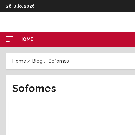
Skip
28 julio, 2026
to
content
HOME
Home
Blog
Sofomes
Sofomes
Entrevistas