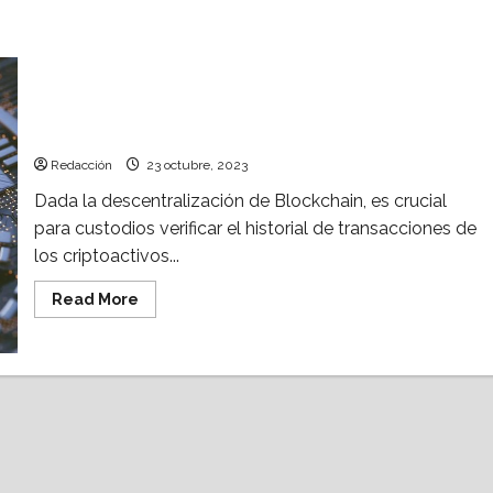
Custodia: El corazón de los servicios financieros
con criptoactivos
Redacción
23 octubre, 2023
Dada la descentralización de Blockchain, es crucial
para custodios verificar el historial de transacciones de
los criptoactivos...
Read
Read More
more
about
Custodia:
El
corazón
de
los
servicios
financieros
con
criptoactivos