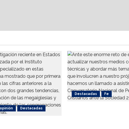
Destacadas
Fe
 opinión
Destacadas
Alistan 1er. Conversator
Nacional de Periodismo
ca de las iglesias
Cristianos ante la Soci