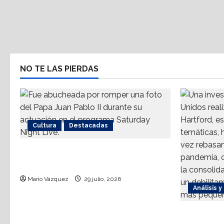
NO TE LAS PIERDAS
Cultura
Destacadas
Sinéad O’Connor, a 3 años del
goodbye
Mario Vázquez
29 julio, 2026
Análisis y
La dinámi