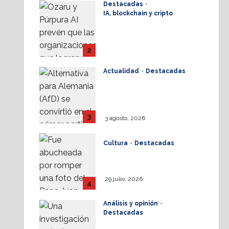
Destacadas
3 agosto, 2026
IA, blockchain y cripto
IA: Solo 20% del
presupuesto
tecnológico
2
corporativo se destina
a frontline workers
Actualidad
Destacadas
Juristas alemanes
3 agosto, 2026
buscan prohibir partido
de derecha
3
3 agosto, 2026
Cultura
Destacadas
Sinéad O’Connor, a 3
años del goodbye
29 julio, 2026
4
Análisis y opinión
Destacadas
La dinámica de las