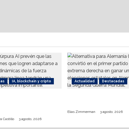
das
IA, blockchain y cripto
Actualidad
Destacadas
20% del presupuesto
Juristas alemanes busc
co corporativo se
prohibir partido de der
 frontline workers
Elías Zimmerman
3 agosto, 2026
a Castillo
3 agosto, 2026