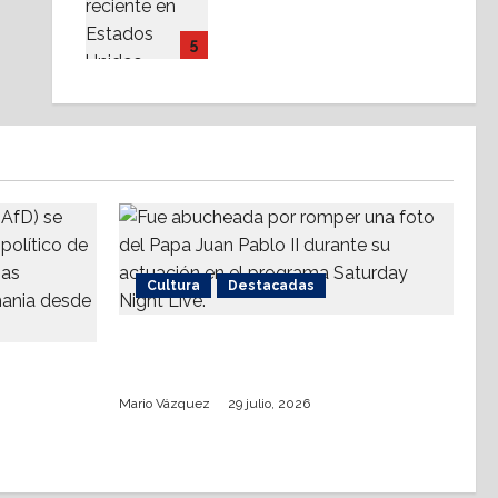
iglesias ¿Quiénes
crecen?
5
28 julio, 2026
Cultura
Destacadas
Sinéad O’Connor, a 3 años del
an
goodbye
echa
Mario Vázquez
29 julio, 2026