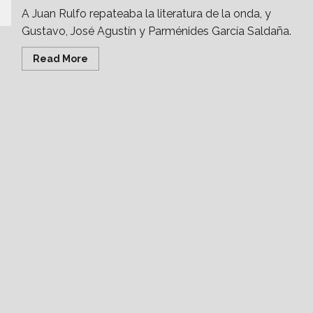
A Juan Rulfo repateaba la literatura de la onda, y
Gustavo, José Agustín y Parménides García Saldaña.
Read
Read More
more
about
Parménides
García
Saldaña:
El
outsider
de
la
literatura
juvenil
en
México