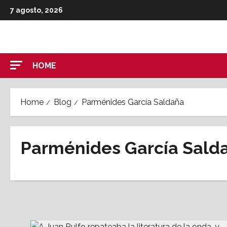
Skip
7 agosto, 2026
to
content
HOME
Home
Blog
Parménides García Saldaña
Parménides García Sald