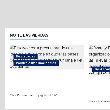
NO TE LAS PIERDAS
Destacadas
Política e Internacionales
Destaca
Acerca INE a mujeres a analizar
agenda proaborto e invita a
IA: Solo 
comunidad trans
tecnológi
destina a
Elías Zimmerman
3 agosto, 2026
Mauricio Vizcarr