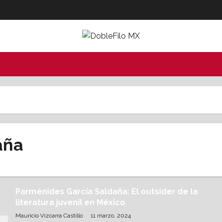
aña
Parménides García Saldaña: El outsider de la
literatura juvenil en México
Mauricio Vizcarra Castillo
11 marzo, 2024